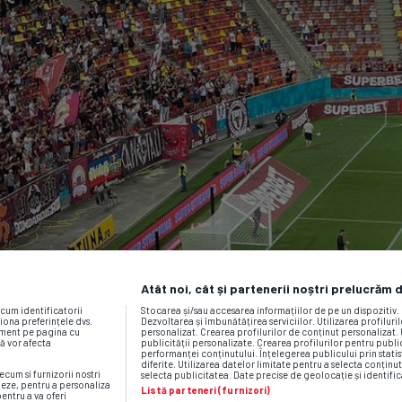
Atât noi, cât și partenerii noștri prelucrăm 
ecum identificatorii
Stocarea și/sau accesarea informațiilor de pe un dispozitiv
iona preferințele dvs.
Dezvoltarea și îmbunătățirea serviciilor. Utilizarea profiluri
moment pe pagina cu
personalizat. Crearea profilurilor de conținut personalizat. 
vă vor afecta
publicității personalizate. Crearea profilurilor pentru publ
performanței conținutului. Înțelegerea publicului prin statis
diferite. Utilizarea datelor limitate pentru a selecta conținut
ecum si furnizorii nostri
selecta publicitatea. Date precise de geolocație și identific
neze, pentru a personaliza
Listă parteneri (furnizori)
pentru a va oferi