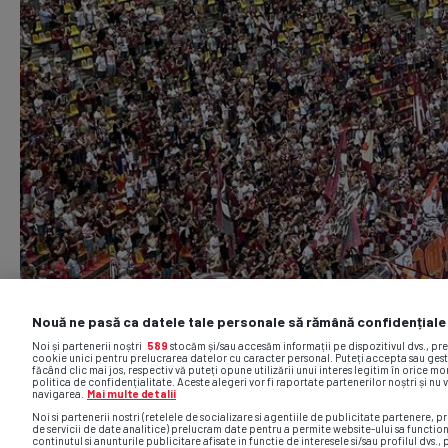
Nouă ne pasă ca datele tale personale să rămână confidențiale
Noi și partenerii noștri
589
stocăm și/sau accesăm informații pe dispozitivul dvs., pr
cookie unici pentru prelucrarea datelor cu caracter personal. Puteți accepta sau gest
făcând clic mai jos, respectiv vă puteți opune utilizării unui interes legitim în orice 
politica de confidențialitate. Aceste alegeri vor fi raportate partenerilor noștri și nu 
navigarea.
Mai multe detalii
Noi si partenerii nostri (retelele de socializare si agentiile de publicitate partenere, pr
de servicii de date analitice) prelucram date pentru a permite website-ului sa functio
continutul si anunturile publicitare afisate in functie de interesele si/sau profilul dvs., 