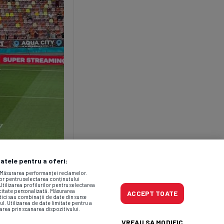
datele pentru a oferi:
. Măsurarea performanței reclamelor.
lor pentru selectarea conținutului
Utilizarea profilurilor pentru selectarea
icitate personalizată. Măsurarea
ACCEPT TOATE
tici sau combinații de date din surse
ul. Utilizarea de date limitate pentru a
area prin scanarea dispozitivului.
VREAU SA MODIFIC