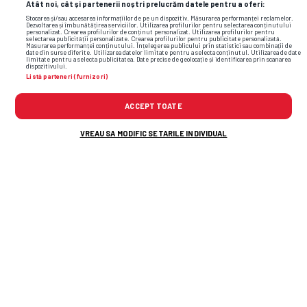
Atât noi, cât și partenerii noștri prelucrăm datele pentru a oferi:
Stocarea și/sau accesarea informațiilor de pe un dispozitiv. Măsurarea performanței reclamelor.
Dezvoltarea și îmbunătățirea serviciilor. Utilizarea profilurilor pentru selectarea conținutului
personalizat. Crearea profilurilor de conținut personalizat. Utilizarea profilurilor pentru
selectarea publicității personalizate. Crearea profilurilor pentru publicitate personalizată.
Măsurarea performanței conținutului. Înțelegerea publicului prin statistici sau combinații de
date din surse diferite. Utilizarea datelor limitate pentru a selecta conținutul. Utilizarea de date
limitate pentru a selecta publicitatea. Date precise de geolocație și identificarea prin scanarea
dispozitivului.
Listă parteneri (furnizori)
ACCEPT TOATE
VREAU SA MODIFIC SETARILE INDIVIDUAL