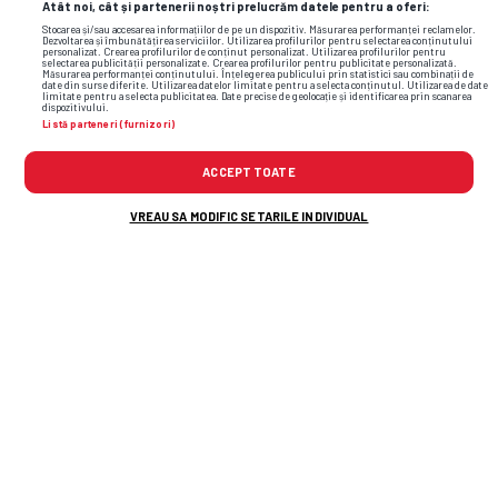
Atât noi, cât și partenerii noștri prelucrăm datele pentru a oferi:
Stocarea și/sau accesarea informațiilor de pe un dispozitiv. Măsurarea performanței reclamelor.
Dezvoltarea și îmbunătățirea serviciilor. Utilizarea profilurilor pentru selectarea conținutului
personalizat. Crearea profilurilor de conținut personalizat. Utilizarea profilurilor pentru
selectarea publicității personalizate. Crearea profilurilor pentru publicitate personalizată.
Măsurarea performanței conținutului. Înțelegerea publicului prin statistici sau combinații de
date din surse diferite. Utilizarea datelor limitate pentru a selecta conținutul. Utilizarea de date
limitate pentru a selecta publicitatea. Date precise de geolocație și identificarea prin scanarea
dispozitivului.
Listă parteneri (furnizori)
ACCEPT TOATE
VREAU SA MODIFIC SETARILE INDIVIDUAL