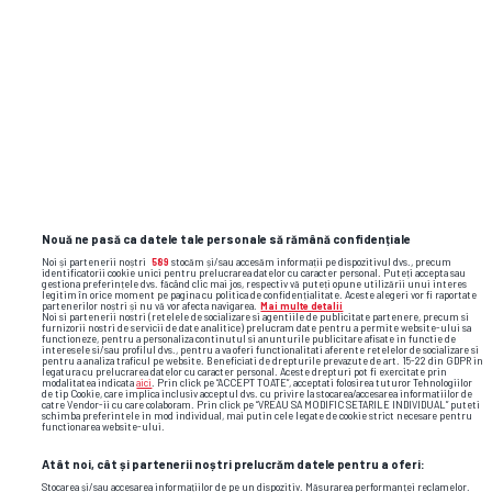
Nouă ne pasă ca datele tale personale să rămână confidențiale
Noi și partenerii noștri
589
stocăm și/sau accesăm informații pe dispozitivul dvs., precum
identificatorii cookie unici pentru prelucrarea datelor cu caracter personal. Puteți accepta sau
gestiona preferințele dvs. făcând clic mai jos, respectiv vă puteți opune utilizării unui interes
TOP ȘTIRI
ȘTIRI SPORT
legitim în orice moment pe pagina cu politica de confidențialitate. Aceste alegeri vor fi raportate
partenerilor noștri și nu vă vor afecta navigarea.
Mai multe detalii
Noi si partenerii nostri (retelele de socializare si agentiile de publicitate partenere, precum si
furnizorii nostri de servicii de date analitice) prelucram date pentru a permite website-ului sa
functioneze, pentru a personaliza continutul si anunturile publicitare afisate in functie de
interesele si/sau profilul dvs., pentru a va oferi functionalitati aferente retelelor de socializare si
pentru a analiza traficul pe website. Beneficiati de drepturile prevazute de art. 15-22 din GDPR in
legatura cu prelucrarea datelor cu caracter personal. Aceste drepturi pot fi exercitate prin
modalitatea indicata
aici
. Prin click pe “ACCEPT TOATE”, acceptati folosirea tuturor Tehnologiilor
de tip Cookie, care implica inclusiv acceptul dvs. cu privire la stocarea/accesarea informatiilor de
catre Vendor-ii cu care colaboram. Prin click pe “VREAU SA MODIFIC SETARILE INDIVIDUAL” puteti
schimba preferintele in mod individual, mai putin cele legate de cookie strict necesare pentru
functionarea website-ului.
Atât noi, cât și partenerii noștri prelucrăm datele pentru a oferi:
Stocarea și/sau accesarea informațiilor de pe un dispozitiv. Măsurarea performanței reclamelor.