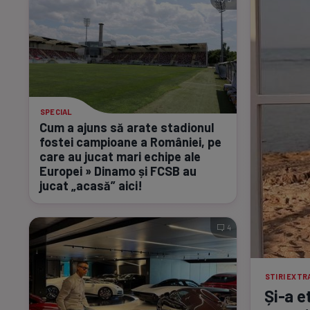
SPECIAL
Cum a ajuns să arate stadionul
fostei campioane a României, pe
care au jucat mari echipe ale
Europei » Dinamo și FCSB au
jucat „acasă” aici!
4
STIRI EXT
Și-a
et