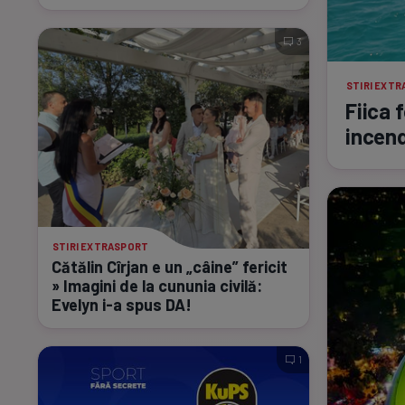
3
STIRI EXT
Fiica 
incend
STIRI EXTRASPORT
Cătălin Cîrjan e un „câine” fericit
» Imagini de la cununia civilă:
Evelyn
i-a
spus DA!
1