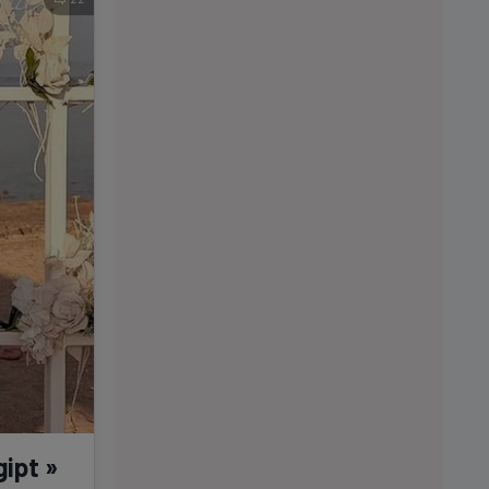
gipt »