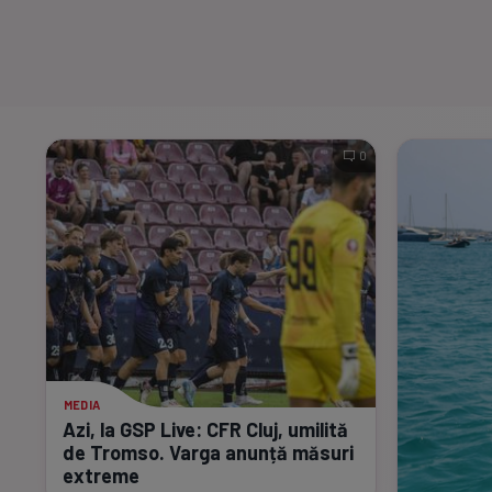
0
MEDIA
Azi, la GSP Live: CFR Cluj, umilită
de Tromso. Varga anunță măsuri
extreme