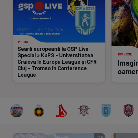
MEDIA
Seară europeană la GSP Live
Special » KuPS - Universitatea
DIVERSE
Craiova în Europa League și CFR
Imagin
Cluj - Tromso în Conference
oameni
League
5