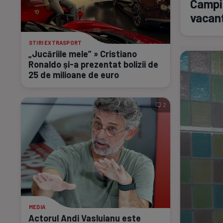
Campio
vacan
STIRI EXTRASPORT
„Jucăriile mele” » Cristiano
Ronaldo
și-a
prezentat bolizii de
25 de milioane de euro
2
MEDIA
Actorul Andi Vasluianu este