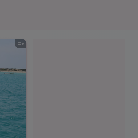
e A
Meciuri
Clasament
6