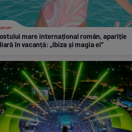
RASPORT
fostului mare internațional român, apariție
iară în vacanță: „Ibiza și magia ei”