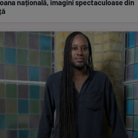
ana națională, imagini spectaculoase din
ță