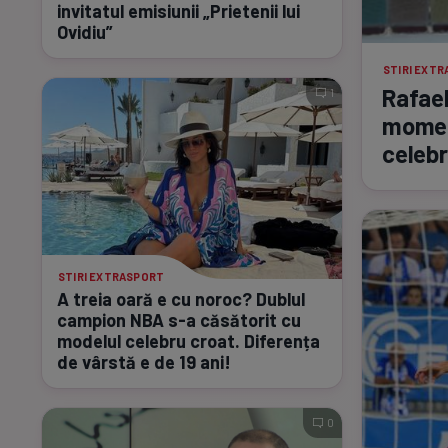
invitatul emisiunii „Prietenii lui
Ovidiu”
STIRI EXT
Rafael
1
moment
celeb
STIRI EXTRASPORT
A treia oară e cu noroc? Dublul
campion NBA
s-a
căsătorit cu
modelul celebru croat. Diferența
de vârstă e de 19 ani!
0