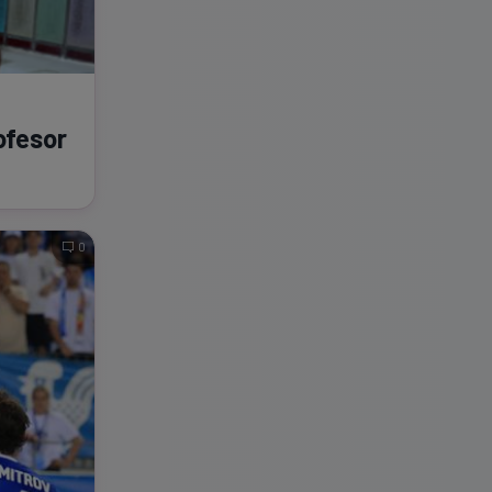
ofesor
0