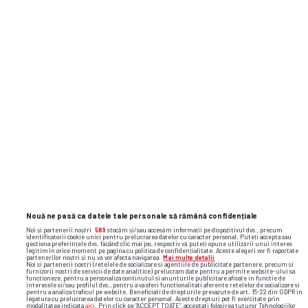
Nouă ne pasă ca datele tale personale să rămână confidențiale
Noi și partenerii noștri
589
stocăm și/sau accesăm informații pe dispozitivul dvs., precum
identificatorii cookie unici pentru prelucrarea datelor cu caracter personal. Puteți accepta sau
gestiona preferințele dvs. făcând clic mai jos, respectiv vă puteți opune utilizării unui interes
legitim în orice moment pe pagina cu politica de confidențialitate. Aceste alegeri vor fi raportate
partenerilor noștri și nu vă vor afecta navigarea.
Mai multe detalii
Noi si partenerii nostri (retelele de socializare si agentiile de publicitate partenere, precum si
furnizorii nostri de servicii de date analitice) prelucram date pentru a permite website-ului sa
functioneze, pentru a personaliza continutul si anunturile publicitare afisate in functie de
interesele si/sau profilul dvs., pentru a va oferi functionalitati aferente retelelor de socializare si
pentru a analiza traficul pe website. Beneficiati de drepturile prevazute de art. 15-22 din GDPR in
legatura cu prelucrarea datelor cu caracter personal. Aceste drepturi pot fi exercitate prin
modalitatea indicata
aici
. Prin click pe “ACCEPT TOATE”, acceptati folosirea tuturor Tehnologiilor