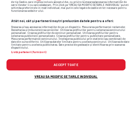
de tip Cookie, care implica inclusiv acceptul dvs. cu privire la stocarea/accesarea informatiilor de
catre Vendor-ii cu care colaboram. Prin click pe “VREAU SA MODIFIC SETARILE INDIVIDUAL” puteti
schimba preferintele in mod individual, mai putin cele legate de cookie strict necesare pentru
functionarea website-ului.
Atât noi, cât și partenerii noștri prelucrăm datele pentru a oferi:
Stocarea și/sau accesarea informațiilor de pe un dispozitiv. Măsurarea performanței reclamelor.
Dezvoltarea și îmbunătățirea serviciilor. Utilizarea profilurilor pentru selectarea conținutului
personalizat. Crearea profilurilor de conținut personalizat. Utilizarea profilurilor pentru
selectarea publicității personalizate. Crearea profilurilor pentru publicitate personalizată.
Măsurarea performanței conținutului. Înțelegerea publicului prin statistici sau combinații de
date din surse diferite. Utilizarea datelor limitate pentru a selecta conținutul. Utilizarea de date
limitate pentru a selecta publicitatea. Date precise de geolocație și identificarea prin scanarea
dispozitivului.
Listă parteneri (furnizori)
ACCEPT TOATE
VREAU SA MODIFIC SETARILE INDIVIDUAL
Foto
3
/50
: Asia Express 2025