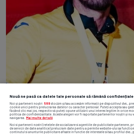
Nouă ne pasă ca datele tale personale să rămână confidențiale
Noi și partenerii noștri
589
stocăm și/sau accesăm informații pe dispozitivul dvs., pr
cookie unici pentru prelucrarea datelor cu caracter personal. Puteți accepta sau gest
făcând clic mai jos, respectiv vă puteți opune utilizării unui interes legitim în orice 
politica de confidențialitate. Aceste alegeri vor fi raportate partenerilor noștri și nu 
navigarea.
Mai multe detalii
Noi si partenerii nostri (retelele de socializare si agentiile de publicitate partenere, pr
de servicii de date analitice) prelucram date pentru a permite website-ului sa functio
continutul si anunturile publicitare afisate in functie de interesele si/sau profilul dvs., 