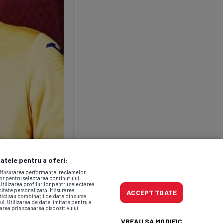
datele pentru a oferi:
. Măsurarea performanței reclamelor.
lor pentru selectarea conținutului
Utilizarea profilurilor pentru selectarea
icitate personalizată. Măsurarea
ACCEPT TOATE
tici sau combinații de date din surse
ul. Utilizarea de date limitate pentru a
area prin scanarea dispozitivului.
VREAU SA MODIFIC