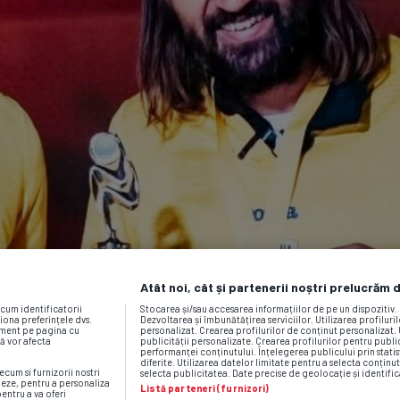
Atât noi, cât și partenerii noștri prelucrăm 
ecum identificatorii
Stocarea și/sau accesarea informațiilor de pe un dispozitiv
iona preferințele dvs.
Dezvoltarea și îmbunătățirea serviciilor. Utilizarea profiluri
moment pe pagina cu
personalizat. Crearea profilurilor de conținut personalizat. 
vă vor afecta
publicității personalizate. Crearea profilurilor pentru publ
performanței conținutului. Înțelegerea publicului prin statis
diferite. Utilizarea datelor limitate pentru a selecta conținut
ecum si furnizorii nostri
selecta publicitatea. Date precise de geolocație și identific
neze, pentru a personaliza
Listă parteneri (furnizori)
pentru a va oferi