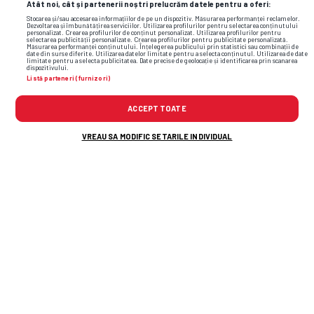
Atât noi, cât și partenerii noștri prelucrăm datele pentru a oferi:
Stocarea și/sau accesarea informațiilor de pe un dispozitiv. Măsurarea performanței reclamelor.
Dezvoltarea și îmbunătățirea serviciilor. Utilizarea profilurilor pentru selectarea conținutului
personalizat. Crearea profilurilor de conținut personalizat. Utilizarea profilurilor pentru
selectarea publicității personalizate. Crearea profilurilor pentru publicitate personalizată.
Măsurarea performanței conținutului. Înțelegerea publicului prin statistici sau combinații de
date din surse diferite. Utilizarea datelor limitate pentru a selecta conținutul. Utilizarea de date
limitate pentru a selecta publicitatea. Date precise de geolocație și identificarea prin scanarea
dispozitivului.
Listă parteneri (furnizori)
ACCEPT TOATE
VREAU SA MODIFIC SETARILE INDIVIDUAL