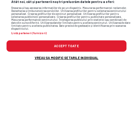
Atât noi, cât și partenerii noștri prelucrăm datele pentru a oferi:
Stocarea și/sau accesarea informațiilor de pe un dispozitiv. Măsurarea performanței reclamelor.
Dezvoltarea și îmbunătățirea serviciilor. Utilizarea profilurilor pentru selectarea conținutului
personalizat. Crearea profilurilor de conținut personalizat. Utilizarea profilurilor pentru
selectarea publicității personalizate. Crearea profilurilor pentru publicitate personalizată.
Măsurarea performanței conținutului. Înțelegerea publicului prin statistici sau combinații de
date din surse diferite. Utilizarea datelor limitate pentru a selecta conținutul. Utilizarea de date
limitate pentru a selecta publicitatea. Date precise de geolocație și identificarea prin scanarea
dispozitivului.
Listă parteneri (furnizori)
ACCEPT TOATE
VREAU SA MODIFIC SETARILE INDIVIDUAL