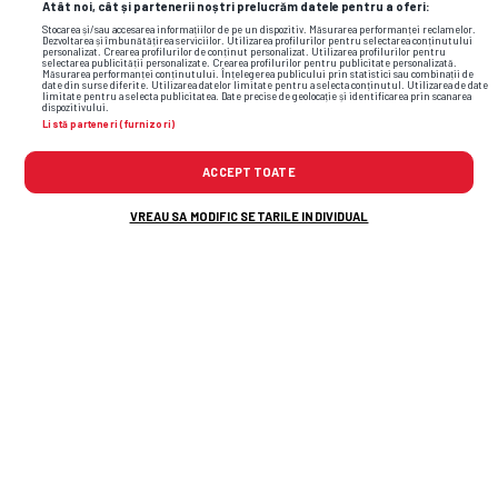
Atât noi, cât și partenerii noștri prelucrăm datele pentru a oferi:
Stocarea și/sau accesarea informațiilor de pe un dispozitiv. Măsurarea performanței reclamelor.
Dezvoltarea și îmbunătățirea serviciilor. Utilizarea profilurilor pentru selectarea conținutului
personalizat. Crearea profilurilor de conținut personalizat. Utilizarea profilurilor pentru
selectarea publicității personalizate. Crearea profilurilor pentru publicitate personalizată.
Măsurarea performanței conținutului. Înțelegerea publicului prin statistici sau combinații de
date din surse diferite. Utilizarea datelor limitate pentru a selecta conținutul. Utilizarea de date
limitate pentru a selecta publicitatea. Date precise de geolocație și identificarea prin scanarea
dispozitivului.
Listă parteneri (furnizori)
ACCEPT TOATE
VREAU SA MODIFIC SETARILE INDIVIDUAL