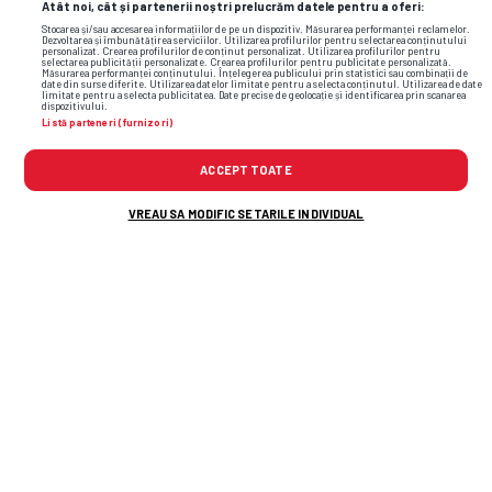
Atât noi, cât și partenerii noștri prelucrăm datele pentru a oferi:
Stocarea și/sau accesarea informațiilor de pe un dispozitiv. Măsurarea performanței reclamelor.
Dezvoltarea și îmbunătățirea serviciilor. Utilizarea profilurilor pentru selectarea conținutului
personalizat. Crearea profilurilor de conținut personalizat. Utilizarea profilurilor pentru
selectarea publicității personalizate. Crearea profilurilor pentru publicitate personalizată.
Măsurarea performanței conținutului. Înțelegerea publicului prin statistici sau combinații de
date din surse diferite. Utilizarea datelor limitate pentru a selecta conținutul. Utilizarea de date
limitate pentru a selecta publicitatea. Date precise de geolocație și identificarea prin scanarea
dispozitivului.
Listă parteneri (furnizori)
ACCEPT TOATE
VREAU SA MODIFIC SETARILE INDIVIDUAL