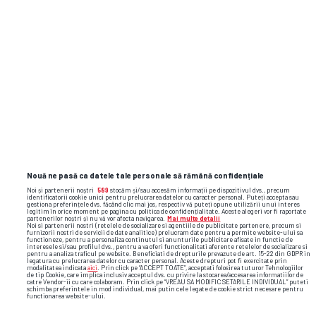
Nouă ne pasă ca datele tale personale să rămână confidențiale
Noi și partenerii noștri
589
stocăm și/sau accesăm informații pe dispozitivul dvs., precum
identificatorii cookie unici pentru prelucrarea datelor cu caracter personal. Puteți accepta sau
gestiona preferințele dvs. făcând clic mai jos, respectiv vă puteți opune utilizării unui interes
legitim în orice moment pe pagina cu politica de confidențialitate. Aceste alegeri vor fi raportate
partenerilor noștri și nu vă vor afecta navigarea.
Mai multe detalii
Noi si partenerii nostri (retelele de socializare si agentiile de publicitate partenere, precum si
furnizorii nostri de servicii de date analitice) prelucram date pentru a permite website-ului sa
functioneze, pentru a personaliza continutul si anunturile publicitare afisate in functie de
interesele si/sau profilul dvs., pentru a va oferi functionalitati aferente retelelor de socializare si
pentru a analiza traficul pe website. Beneficiati de drepturile prevazute de art. 15-22 din GDPR in
legatura cu prelucrarea datelor cu caracter personal. Aceste drepturi pot fi exercitate prin
modalitatea indicata
aici
. Prin click pe “ACCEPT TOATE”, acceptati folosirea tuturor Tehnologiilor
de tip Cookie, care implica inclusiv acceptul dvs. cu privire la stocarea/accesarea informatiilor de
catre Vendor-ii cu care colaboram. Prin click pe “VREAU SA MODIFIC SETARILE INDIVIDUAL” puteti
schimba preferintele in mod individual, mai putin cele legate de cookie strict necesare pentru
Foto
22
/50
: Wanda Nara
functionarea website-ului.