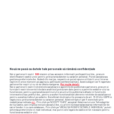
Nouă ne pasă ca datele tale personale să rămână confidențiale
Noi și partenerii noștri
589
stocăm și/sau accesăm informații pe dispozitivul dvs., precum
identificatorii cookie unici pentru prelucrarea datelor cu caracter personal. Puteți accepta sau
gestiona preferințele dvs. făcând clic mai jos, respectiv vă puteți opune utilizării unui interes
legitim în orice moment pe pagina cu politica de confidențialitate. Aceste alegeri vor fi raportate
partenerilor noștri și nu vă vor afecta navigarea.
Mai multe detalii
Noi si partenerii nostri (retelele de socializare si agentiile de publicitate partenere, precum si
furnizorii nostri de servicii de date analitice) prelucram date pentru a permite website-ului sa
functioneze, pentru a personaliza continutul si anunturile publicitare afisate in functie de
interesele si/sau profilul dvs., pentru a va oferi functionalitati aferente retelelor de socializare si
pentru a analiza traficul pe website. Beneficiati de drepturile prevazute de art. 15-22 din GDPR in
legatura cu prelucrarea datelor cu caracter personal. Aceste drepturi pot fi exercitate prin
modalitatea indicata
aici
. Prin click pe “ACCEPT TOATE”, acceptati folosirea tuturor Tehnologiilor
de tip Cookie, care implica inclusiv acceptul dvs. cu privire la stocarea/accesarea informatiilor de
catre Vendor-ii cu care colaboram. Prin click pe “VREAU SA MODIFIC SETARILE INDIVIDUAL” puteti
schimba preferintele in mod individual, mai putin cele legate de cookie strict necesare pentru
functionarea website-ului.