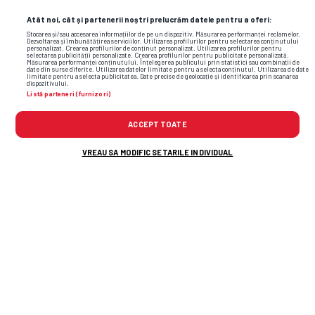
Atât noi, cât și partenerii noștri prelucrăm datele pentru a oferi:
Stocarea și/sau accesarea informațiilor de pe un dispozitiv. Măsurarea performanței reclamelor.
Dezvoltarea și îmbunătățirea serviciilor. Utilizarea profilurilor pentru selectarea conținutului
personalizat. Crearea profilurilor de conținut personalizat. Utilizarea profilurilor pentru
selectarea publicității personalizate. Crearea profilurilor pentru publicitate personalizată.
Măsurarea performanței conținutului. Înțelegerea publicului prin statistici sau combinații de
date din surse diferite. Utilizarea datelor limitate pentru a selecta conținutul. Utilizarea de date
limitate pentru a selecta publicitatea. Date precise de geolocație și identificarea prin scanarea
dispozitivului.
Listă parteneri (furnizori)
ACCEPT TOATE
Foto
44
/50
: Wanda Nara
VREAU SA MODIFIC SETARILE INDIVIDUAL