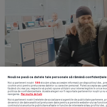
Nouă ne pasă ca datele tale personale să rămână confidențiale
Noi și partenerii noștri
589
stocăm și/sau accesăm informații pe dispozitivul dvs., pr
cookie unici pentru prelucrarea datelor cu caracter personal. Puteți accepta sau gest
făcând clic mai jos, respectiv vă puteți opune utilizării unui interes legitim în orice 
politica de confidențialitate. Aceste alegeri vor fi raportate partenerilor noștri și nu 
navigarea.
Mai multe detalii
Noi si partenerii nostri (retelele de socializare si agentiile de publicitate partenere, pr
de servicii de date analitice) prelucram date pentru a permite website-ului sa functio
continutul si anunturile publicitare afisate in functie de interesele si/sau profilul dvs., 