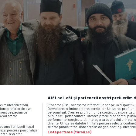
Atât noi, cât și partenerii noștri prelucrăm 
ecum identificatorii
Stocarea și/sau accesarea informațiilor de pe un dispozitiv
iona preferințele dvs.
Dezvoltarea și îmbunătățirea serviciilor. Utilizarea profiluri
moment pe pagina cu
personalizat. Crearea profilurilor de conținut personalizat. 
vă vor afecta
publicității personalizate. Crearea profilurilor pentru publ
performanței conținutului. Înțelegerea publicului prin statis
diferite. Utilizarea datelor limitate pentru a selecta conținut
ecum si furnizorii nostri
selecta publicitatea. Date precise de geolocație și identific
neze, pentru a personaliza
Listă parteneri (furnizori)
pentru a va oferi