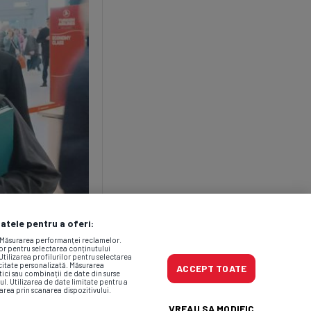
datele pentru a oferi:
. Măsurarea performanței reclamelor.
lor pentru selectarea conținutului
Utilizarea profilurilor pentru selectarea
icitate personalizată. Măsurarea
ACCEPT TOATE
tici sau combinații de date din surse
ul. Utilizarea de date limitate pentru a
area prin scanarea dispozitivului.
VREAU SA MODIFIC