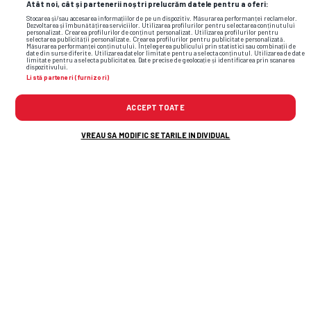
Atât noi, cât și partenerii noștri prelucrăm datele pentru a oferi:
Stocarea și/sau accesarea informațiilor de pe un dispozitiv. Măsurarea performanței reclamelor.
Dezvoltarea și îmbunătățirea serviciilor. Utilizarea profilurilor pentru selectarea conținutului
personalizat. Crearea profilurilor de conținut personalizat. Utilizarea profilurilor pentru
selectarea publicității personalizate. Crearea profilurilor pentru publicitate personalizată.
Măsurarea performanței conținutului. Înțelegerea publicului prin statistici sau combinații de
date din surse diferite. Utilizarea datelor limitate pentru a selecta conținutul. Utilizarea de date
limitate pentru a selecta publicitatea. Date precise de geolocație și identificarea prin scanarea
dispozitivului.
Listă parteneri (furnizori)
ACCEPT TOATE
VREAU SA MODIFIC SETARILE INDIVIDUAL