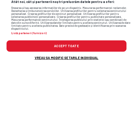
Atât noi, cât și partenerii noștri prelucrăm datele pentru a oferi:
Stocarea și/sau accesarea informațiilor de pe un dispozitiv. Măsurarea performanței reclamelor.
Dezvoltarea și îmbunătățirea serviciilor. Utilizarea profilurilor pentru selectarea conținutului
personalizat. Crearea profilurilor de conținut personalizat. Utilizarea profilurilor pentru
selectarea publicității personalizate. Crearea profilurilor pentru publicitate personalizată.
Măsurarea performanței conținutului. Înțelegerea publicului prin statistici sau combinații de
date din surse diferite. Utilizarea datelor limitate pentru a selecta conținutul. Utilizarea de date
limitate pentru a selecta publicitatea. Date precise de geolocație și identificarea prin scanarea
dispozitivului.
Listă parteneri (furnizori)
ACCEPT TOATE
VREAU SA MODIFIC SETARILE INDIVIDUAL