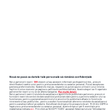
Nouă ne pasă ca datele tale personale să rămână confidențiale
Noi și partenerii noștri
589
stocăm și/sau accesăm informații pe dispozitivul dvs., precum
identificatorii cookie unici pentru prelucrarea datelor cu caracter personal. Puteți accepta sau
gestiona preferințele dvs. făcând clic mai jos, respectiv vă puteți opune utilizării unui interes
legitim în orice moment pe pagina cu politica de confidențialitate. Aceste alegeri vor fi raportate
partenerilor noștri și nu vă vor afecta navigarea.
Mai multe detalii
Noi si partenerii nostri (retelele de socializare si agentiile de publicitate partenere, precum si
furnizorii nostri de servicii de date analitice) prelucram date pentru a permite website-ului sa
functioneze, pentru a personaliza continutul si anunturile publicitare afisate in functie de
interesele si/sau profilul dvs., pentru a va oferi functionalitati aferente retelelor de socializare si
pentru a analiza traficul pe website. Beneficiati de drepturile prevazute de art. 15-22 din GDPR in
legatura cu prelucrarea datelor cu caracter personal. Aceste drepturi pot fi exercitate prin
modalitatea indicata
aici
. Prin click pe “ACCEPT TOATE”, acceptati folosirea tuturor Tehnologiilor