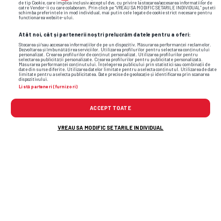
de tip Cookie, care implica inclusiv acceptul dvs. cu privire la stocarea/accesarea informatiilor de
catre Vendor-ii cu care colaboram. Prin click pe “VREAU SA MODIFIC SETARILE INDIVIDUAL” puteti
schimba preferintele in mod individual, mai putin cele legate de cookie strict necesare pentru
functionarea website-ului.
Atât noi, cât și partenerii noștri prelucrăm datele pentru a oferi:
Stocarea și/sau accesarea informațiilor de pe un dispozitiv. Măsurarea performanței reclamelor.
Dezvoltarea și îmbunătățirea serviciilor. Utilizarea profilurilor pentru selectarea conținutului
personalizat. Crearea profilurilor de conținut personalizat. Utilizarea profilurilor pentru
selectarea publicității personalizate. Crearea profilurilor pentru publicitate personalizată.
Măsurarea performanței conținutului. Înțelegerea publicului prin statistici sau combinații de
date din surse diferite. Utilizarea datelor limitate pentru a selecta conținutul. Utilizarea de date
limitate pentru a selecta publicitatea. Date precise de geolocație și identificarea prin scanarea
dispozitivului.
Listă parteneri (furnizori)
ACCEPT TOATE
VREAU SA MODIFIC SETARILE INDIVIDUAL
Foto
20
/31