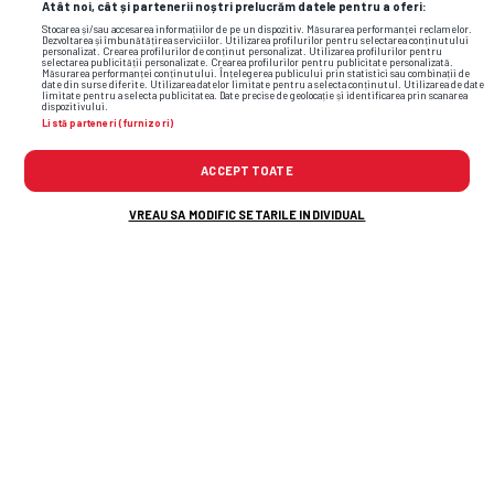
Atât noi, cât și partenerii noștri prelucrăm datele pentru a oferi:
Stocarea și/sau accesarea informațiilor de pe un dispozitiv. Măsurarea performanței reclamelor.
Dezvoltarea și îmbunătățirea serviciilor. Utilizarea profilurilor pentru selectarea conținutului
personalizat. Crearea profilurilor de conținut personalizat. Utilizarea profilurilor pentru
selectarea publicității personalizate. Crearea profilurilor pentru publicitate personalizată.
Măsurarea performanței conținutului. Înțelegerea publicului prin statistici sau combinații de
date din surse diferite. Utilizarea datelor limitate pentru a selecta conținutul. Utilizarea de date
limitate pentru a selecta publicitatea. Date precise de geolocație și identificarea prin scanarea
dispozitivului.
Listă parteneri (furnizori)
ACCEPT TOATE
VREAU SA MODIFIC SETARILE INDIVIDUAL