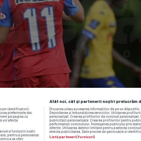
Atât noi, cât și partenerii noștri prelucrăm 
ecum identificatorii
Stocarea și/sau accesarea informațiilor de pe un dispozitiv
iona preferințele dvs.
Dezvoltarea și îmbunătățirea serviciilor. Utilizarea profiluri
moment pe pagina cu
personalizat. Crearea profilurilor de conținut personalizat. 
vă vor afecta
publicității personalizate. Crearea profilurilor pentru publ
performanței conținutului. Înțelegerea publicului prin statis
diferite. Utilizarea datelor limitate pentru a selecta conținut
ecum si furnizorii nostri
selecta publicitatea. Date precise de geolocație și identific
neze, pentru a personaliza
Listă parteneri (furnizori)
pentru a va oferi