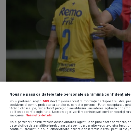
Nouă ne pasă ca datele tale personale să rămână confidențiale
Noi și partenerii noștri
589
stocăm și/sau accesăm informații pe dispozitivul dvs., pr
cookie unici pentru prelucrarea datelor cu caracter personal. Puteți accepta sau gest
făcând clic mai jos, respectiv vă puteți opune utilizării unui interes legitim în orice 
politica de confidențialitate. Aceste alegeri vor fi raportate partenerilor noștri și nu 
navigarea.
Mai multe detalii
Noi si partenerii nostri (retelele de socializare si agentiile de publicitate partenere, pr
de servicii de date analitice) prelucram date pentru a permite website-ului sa functio
continutul si anunturile publicitare afisate in functie de interesele si/sau profilul dvs., 