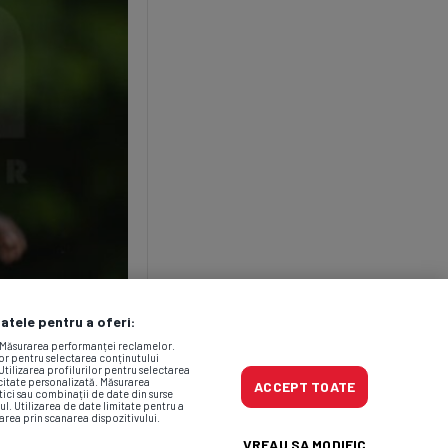
datele pentru a oferi:
. Măsurarea performanței reclamelor.
lor pentru selectarea conținutului
Utilizarea profilurilor pentru selectarea
icitate personalizată. Măsurarea
ACCEPT TOATE
tici sau combinații de date din surse
ul. Utilizarea de date limitate pentru a
area prin scanarea dispozitivului.
VREAU SA MODIFIC