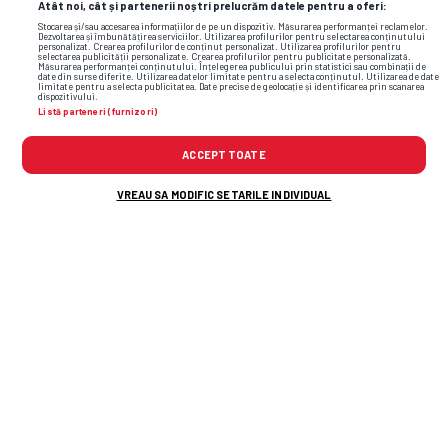
Atât noi, cât și partenerii noștri prelucrăm datele pentru a oferi:
Stocarea și/sau accesarea informațiilor de pe un dispozitiv. Măsurarea performanței reclamelor.
Dezvoltarea și îmbunătățirea serviciilor. Utilizarea profilurilor pentru selectarea conținutului
personalizat. Crearea profilurilor de conținut personalizat. Utilizarea profilurilor pentru
selectarea publicității personalizate. Crearea profilurilor pentru publicitate personalizată.
Măsurarea performanței conținutului. Înțelegerea publicului prin statistici sau combinații de
date din surse diferite. Utilizarea datelor limitate pentru a selecta conținutul. Utilizarea de date
limitate pentru a selecta publicitatea. Date precise de geolocație și identificarea prin scanarea
dispozitivului.
Listă parteneri (furnizori)
ACCEPT TOATE
VREAU SA MODIFIC SETARILE INDIVIDUAL