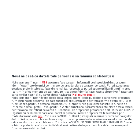
Nouă ne pasă ca datele tale personale să rămână confidențiale
Noi și partenerii noștri
589
stocăm și/sau accesăm informații pe dispozitivul dvs., precum
identificatorii cookie unici pentru prelucrarea datelor cu caracter personal. Puteți accepta sau
gestiona preferințele dvs. făcând clic mai jos, respectiv vă puteți opune utilizării unui interes
legitim în orice moment pe pagina cu politica de confidențialitate. Aceste alegeri vor fi raportate
partenerilor noștri și nu vă vor afecta navigarea.
Mai multe detalii
Noi si partenerii nostri (retelele de socializare si agentiile de publicitate partenere, precum si
furnizorii nostri de servicii de date analitice) prelucram date pentru a permite website-ului sa
functioneze, pentru a personaliza continutul si anunturile publicitare afisate in functie de
interesele si/sau profilul dvs., pentru a va oferi functionalitati aferente retelelor de socializare si
pentru a analiza traficul pe website. Beneficiati de drepturile prevazute de art. 15-22 din GDPR in
legatura cu prelucrarea datelor cu caracter personal. Aceste drepturi pot fi exercitate prin
modalitatea indicata
aici
. Prin click pe “ACCEPT TOATE”, acceptati folosirea tuturor Tehnologiilor
de tip Cookie, care implica inclusiv acceptul dvs. cu privire la stocarea/accesarea informatiilor de
catre Vendor-ii cu care colaboram. Prin click pe “VREAU SA MODIFIC SETARILE INDIVIDUAL” puteti
schimba preferintele in mod individual, mai putin cele legate de cookie strict necesare pentru
Foto
21
/28
: FOTO: Raed Krishan
functionarea website-ului.