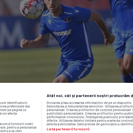
Atât noi, cât și partenerii noștri prelucrăm 
ecum identificatorii
Stocarea și/sau accesarea informațiilor de pe un dispozitiv
iona preferințele dvs.
Dezvoltarea și îmbunătățirea serviciilor. Utilizarea profiluri
moment pe pagina cu
personalizat. Crearea profilurilor de conținut personalizat. 
vă vor afecta
publicității personalizate. Crearea profilurilor pentru publ
performanței conținutului. Înțelegerea publicului prin statis
diferite. Utilizarea datelor limitate pentru a selecta conținut
ecum si furnizorii nostri
selecta publicitatea. Date precise de geolocație și identific
neze, pentru a personaliza
Listă parteneri (furnizori)
pentru a va oferi