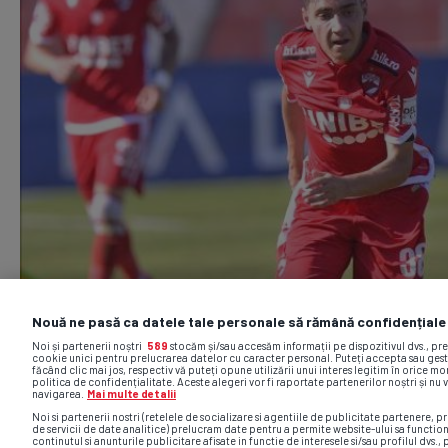
Nouă ne pasă ca datele tale personale să rămână confidențiale
Noi și partenerii noștri
589
stocăm și/sau accesăm informații pe dispozitivul dvs., pr
cookie unici pentru prelucrarea datelor cu caracter personal. Puteți accepta sau gest
făcând clic mai jos, respectiv vă puteți opune utilizării unui interes legitim în orice 
politica de confidențialitate. Aceste alegeri vor fi raportate partenerilor noștri și nu 
navigarea.
Mai multe detalii
Noi si partenerii nostri (retelele de socializare si agentiile de publicitate partenere, pr
de servicii de date analitice) prelucram date pentru a permite website-ului sa functio
continutul si anunturile publicitare afisate in functie de interesele si/sau profilul dvs., 