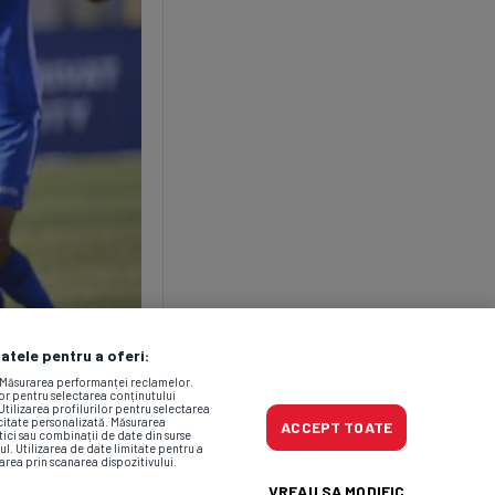
datele pentru a oferi:
. Măsurarea performanței reclamelor.
lor pentru selectarea conținutului
Utilizarea profilurilor pentru selectarea
icitate personalizată. Măsurarea
ACCEPT TOATE
tici sau combinații de date din surse
ul. Utilizarea de date limitate pentru a
area prin scanarea dispozitivului.
VREAU SA MODIFIC