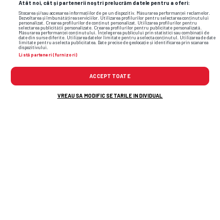
Atât noi, cât și partenerii noștri prelucrăm datele pentru a oferi:
Stocarea și/sau accesarea informațiilor de pe un dispozitiv. Măsurarea performanței reclamelor.
Dezvoltarea și îmbunătățirea serviciilor. Utilizarea profilurilor pentru selectarea conținutului
personalizat. Crearea profilurilor de conținut personalizat. Utilizarea profilurilor pentru
selectarea publicității personalizate. Crearea profilurilor pentru publicitate personalizată.
Măsurarea performanței conținutului. Înțelegerea publicului prin statistici sau combinații de
date din surse diferite. Utilizarea datelor limitate pentru a selecta conținutul. Utilizarea de date
limitate pentru a selecta publicitatea. Date precise de geolocație și identificarea prin scanarea
dispozitivului.
Listă parteneri (furnizori)
ACCEPT TOATE
VREAU SA MODIFIC SETARILE INDIVIDUAL