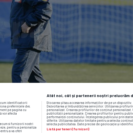
Atât noi, cât și partenerii noștri prelucrăm 
ecum identificatorii
Stocarea și/sau accesarea informațiilor de pe un dispozitiv
iona preferințele dvs.
Dezvoltarea și îmbunătățirea serviciilor. Utilizarea profiluri
moment pe pagina cu
personalizat. Crearea profilurilor de conținut personalizat. 
vă vor afecta
publicității personalizate. Crearea profilurilor pentru publ
performanței conținutului. Înțelegerea publicului prin statis
diferite. Utilizarea datelor limitate pentru a selecta conținut
ecum si furnizorii nostri
selecta publicitatea. Date precise de geolocație și identific
neze, pentru a personaliza
Listă parteneri (furnizori)
pentru a va oferi