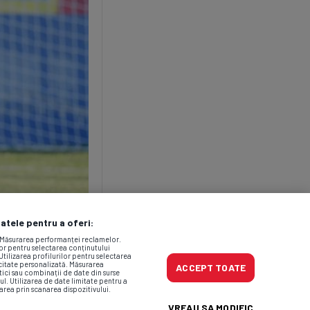
datele pentru a oferi:
. Măsurarea performanței reclamelor.
lor pentru selectarea conținutului
Utilizarea profilurilor pentru selectarea
icitate personalizată. Măsurarea
ACCEPT TOATE
tici sau combinații de date din surse
ul. Utilizarea de date limitate pentru a
area prin scanarea dispozitivului.
VREAU SA MODIFIC