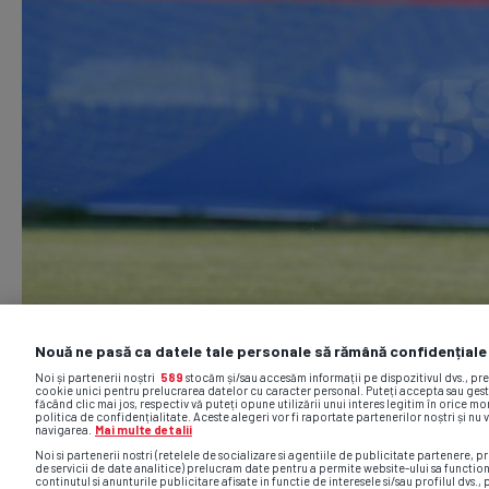
Nouă ne pasă ca datele tale personale să rămână confidențiale
Noi și partenerii noștri
589
stocăm și/sau accesăm informații pe dispozitivul dvs., pr
cookie unici pentru prelucrarea datelor cu caracter personal. Puteți accepta sau gest
făcând clic mai jos, respectiv vă puteți opune utilizării unui interes legitim în orice 
politica de confidențialitate. Aceste alegeri vor fi raportate partenerilor noștri și nu 
navigarea.
Mai multe detalii
Noi si partenerii nostri (retelele de socializare si agentiile de publicitate partenere, pr
de servicii de date analitice) prelucram date pentru a permite website-ului sa functio
continutul si anunturile publicitare afisate in functie de interesele si/sau profilul dvs., 