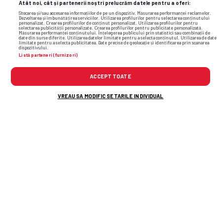
Atât noi, cât și partenerii noștri prelucrăm datele pentru a oferi:
Stocarea și/sau accesarea informațiilor de pe un dispozitiv. Măsurarea performanței reclamelor.
Dezvoltarea și îmbunătățirea serviciilor. Utilizarea profilurilor pentru selectarea conținutului
personalizat. Crearea profilurilor de conținut personalizat. Utilizarea profilurilor pentru
selectarea publicității personalizate. Crearea profilurilor pentru publicitate personalizată.
Măsurarea performanței conținutului. Înțelegerea publicului prin statistici sau combinații de
date din surse diferite. Utilizarea datelor limitate pentru a selecta conținutul. Utilizarea de date
limitate pentru a selecta publicitatea. Date precise de geolocație și identificarea prin scanarea
dispozitivului.
Listă parteneri (furnizori)
ACCEPT TOATE
VREAU SA MODIFIC SETARILE INDIVIDUAL