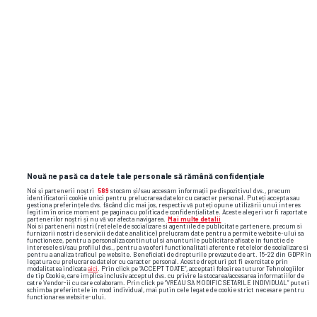
Nouă ne pasă ca datele tale personale să rămână confidențiale
Noi și partenerii noștri
589
stocăm și/sau accesăm informații pe dispozitivul dvs., precum
identificatorii cookie unici pentru prelucrarea datelor cu caracter personal. Puteți accepta sau
gestiona preferințele dvs. făcând clic mai jos, respectiv vă puteți opune utilizării unui interes
legitim în orice moment pe pagina cu politica de confidențialitate. Aceste alegeri vor fi raportate
partenerilor noștri și nu vă vor afecta navigarea.
Mai multe detalii
Noi si partenerii nostri (retelele de socializare si agentiile de publicitate partenere, precum si
furnizorii nostri de servicii de date analitice) prelucram date pentru a permite website-ului sa
functioneze, pentru a personaliza continutul si anunturile publicitare afisate in functie de
interesele si/sau profilul dvs., pentru a va oferi functionalitati aferente retelelor de socializare si
pentru a analiza traficul pe website. Beneficiati de drepturile prevazute de art. 15-22 din GDPR in
Foto
26
/29
: Antrenamentul oficial al echipei naționale al României
legatura cu prelucrarea datelor cu caracter personal. Aceste drepturi pot fi exercitate prin
modalitatea indicata
aici
. Prin click pe “ACCEPT TOATE”, acceptati folosirea tuturor Tehnologiilor
înaintea meciului cu Bosnia-Herțegovina, din preliminariile CM 2026.
de tip Cookie, care implica inclusiv acceptul dvs. cu privire la stocarea/accesarea informatiilor de
FOTO: Cristi Preda (GSP.RO)
catre Vendor-ii cu care colaboram. Prin click pe “VREAU SA MODIFIC SETARILE INDIVIDUAL” puteti
schimba preferintele in mod individual, mai putin cele legate de cookie strict necesare pentru
functionarea website-ului.