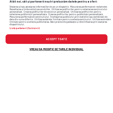
Atât noi, cât și partenerii noștri prelucrăm datele pentru a oferi:
Stocarea și/sau accesarea informațiilor de pe un dispozitiv. Măsurarea performanței reclamelor.
Dezvoltarea și îmbunătățirea serviciilor. Utilizarea profilurilor pentru selectarea conținutului
personalizat. Crearea profilurilor de conținut personalizat. Utilizarea profilurilor pentru
selectarea publicității personalizate. Crearea profilurilor pentru publicitate personalizată.
Măsurarea performanței conținutului. Înțelegerea publicului prin statistici sau combinații de
date din surse diferite. Utilizarea datelor limitate pentru a selecta conținutul. Utilizarea de date
limitate pentru a selecta publicitatea. Date precise de geolocație și identificarea prin scanarea
dispozitivului.
Listă parteneri (furnizori)
ACCEPT TOATE
VREAU SA MODIFIC SETARILE INDIVIDUAL