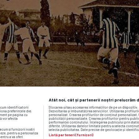
Atât noi, cât și partenerii noștri prelucrăm 
ecum identificatorii
Stocarea și/sau accesarea informațiilor de pe un dispozitiv
iona preferințele dvs.
Dezvoltarea și îmbunătățirea serviciilor. Utilizarea profiluri
moment pe pagina cu
personalizat. Crearea profilurilor de conținut personalizat. 
vă vor afecta
publicității personalizate. Crearea profilurilor pentru publ
performanței conținutului. Înțelegerea publicului prin statis
diferite. Utilizarea datelor limitate pentru a selecta conținut
ecum si furnizorii nostri
selecta publicitatea. Date precise de geolocație și identific
neze, pentru a personaliza
Listă parteneri (furnizori)
pentru a va oferi