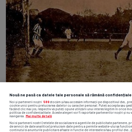
Nouă ne pasă ca datele tale personale să rămână confidențiale
Noi și partenerii noștri
589
stocăm și/sau accesăm informații pe dispozitivul dvs., pr
cookie unici pentru prelucrarea datelor cu caracter personal. Puteți accepta sau gest
făcând clic mai jos, respectiv vă puteți opune utilizării unui interes legitim în orice 
politica de confidențialitate. Aceste alegeri vor fi raportate partenerilor noștri și nu 
navigarea.
Mai multe detalii
Noi si partenerii nostri (retelele de socializare si agentiile de publicitate partenere, pr
de servicii de date analitice) prelucram date pentru a permite website-ului sa functio
continutul si anunturile publicitare afisate in functie de interesele si/sau profilul dvs., 