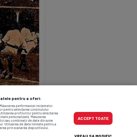
datele pentru a oferi:
. Măsurarea performanței reclamelor.
lor pentru selectarea conținutului
Utilizarea profilurilor pentru selectarea
icitate personalizată. Măsurarea
ACCEPT TOATE
tici sau combinații de date din surse
ul. Utilizarea de date limitate pentru a
area prin scanarea dispozitivului.
VREAU SA MODIFIC