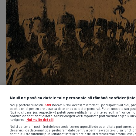
Nouă ne pasă ca datele tale personale să rămână confidențiale
Noi și partenerii noștri
589
stocăm și/sau accesăm informații pe dispozitivul dvs., pr
cookie unici pentru prelucrarea datelor cu caracter personal. Puteți accepta sau gest
făcând clic mai jos, respectiv vă puteți opune utilizării unui interes legitim în orice 
politica de confidențialitate. Aceste alegeri vor fi raportate partenerilor noștri și nu 
navigarea.
Mai multe detalii
Noi si partenerii nostri (retelele de socializare si agentiile de publicitate partenere, pr
de servicii de date analitice) prelucram date pentru a permite website-ului sa functio
continutul si anunturile publicitare afisate in functie de interesele si/sau profilul dvs., 