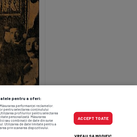
datele pentru a oferi:
. Măsurarea performanței reclamelor.
lor pentru selectarea conținutului
Utilizarea profilurilor pentru selectarea
icitate personalizată. Măsurarea
ACCEPT TOATE
tici sau combinații de date din surse
ul. Utilizarea de date limitate pentru a
area prin scanarea dispozitivului.
VREAU SA MODIFIC