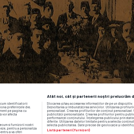
Atât noi, cât și partenerii noștri prelucrăm 
ecum identificatorii
Stocarea și/sau accesarea informațiilor de pe un dispozitiv
iona preferințele dvs.
Dezvoltarea și îmbunătățirea serviciilor. Utilizarea profiluri
moment pe pagina cu
personalizat. Crearea profilurilor de conținut personalizat. 
vă vor afecta
publicității personalizate. Crearea profilurilor pentru publ
performanței conținutului. Înțelegerea publicului prin statis
diferite. Utilizarea datelor limitate pentru a selecta conținut
ecum si furnizorii nostri
selecta publicitatea. Date precise de geolocație și identific
neze, pentru a personaliza
Listă parteneri (furnizori)
pentru a va oferi