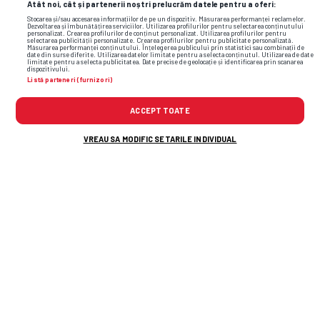
Atât noi, cât și partenerii noștri prelucrăm datele pentru a oferi:
Stocarea și/sau accesarea informațiilor de pe un dispozitiv. Măsurarea performanței reclamelor.
Dezvoltarea și îmbunătățirea serviciilor. Utilizarea profilurilor pentru selectarea conținutului
personalizat. Crearea profilurilor de conținut personalizat. Utilizarea profilurilor pentru
selectarea publicității personalizate. Crearea profilurilor pentru publicitate personalizată.
Măsurarea performanței conținutului. Înțelegerea publicului prin statistici sau combinații de
date din surse diferite. Utilizarea datelor limitate pentru a selecta conținutul. Utilizarea de date
limitate pentru a selecta publicitatea. Date precise de geolocație și identificarea prin scanarea
dispozitivului.
Listă parteneri (furnizori)
ACCEPT TOATE
VREAU SA MODIFIC SETARILE INDIVIDUAL