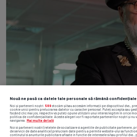
Nouă ne pasă ca datele tale personale să rămână confidențiale
Noi și partenerii noștri
589
stocăm și/sau accesăm informații pe dispozitivul dvs., pr
cookie unici pentru prelucrarea datelor cu caracter personal. Puteți accepta sau gest
făcând clic mai jos, respectiv vă puteți opune utilizării unui interes legitim în orice 
politica de confidențialitate. Aceste alegeri vor fi raportate partenerilor noștri și nu 
navigarea.
Mai multe detalii
Noi si partenerii nostri (retelele de socializare si agentiile de publicitate partenere, pr
de servicii de date analitice) prelucram date pentru a permite website-ului sa functio
continutul si anunturile publicitare afisate in functie de interesele si/sau profilul dvs., 