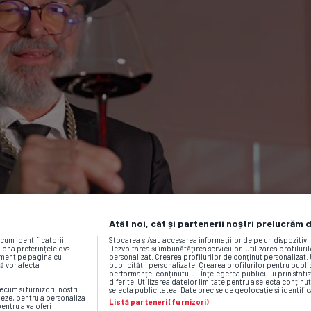
Atât noi, cât și partenerii noștri prelucrăm 
ecum identificatorii
Stocarea și/sau accesarea informațiilor de pe un dispozitiv
iona preferințele dvs.
Dezvoltarea și îmbunătățirea serviciilor. Utilizarea profiluri
moment pe pagina cu
personalizat. Crearea profilurilor de conținut personalizat. 
vă vor afecta
publicității personalizate. Crearea profilurilor pentru publ
performanței conținutului. Înțelegerea publicului prin statis
diferite. Utilizarea datelor limitate pentru a selecta conținut
ecum si furnizorii nostri
selecta publicitatea. Date precise de geolocație și identific
neze, pentru a personaliza
Listă parteneri (furnizori)
pentru a va oferi