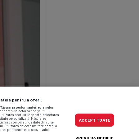
datele pentru a oferi:
. Măsurarea performanței reclamelor.
lor pentru selectarea conținutului
Utilizarea profilurilor pentru selectarea
icitate personalizată. Măsurarea
ACCEPT TOATE
tici sau combinații de date din surse
ul. Utilizarea de date limitate pentru a
area prin scanarea dispozitivului.
VREAU SA MODIFIC