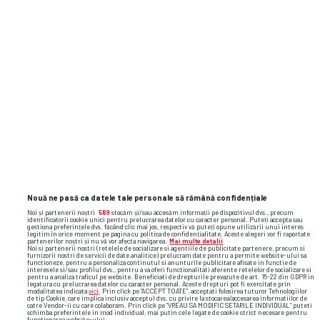
Nouă ne pasă ca datele tale personale să rămână confidențiale
Noi și partenerii noștri
589
stocăm și/sau accesăm informații pe dispozitivul dvs., precum
identificatorii cookie unici pentru prelucrarea datelor cu caracter personal. Puteți accepta sau
gestiona preferințele dvs. făcând clic mai jos, respectiv vă puteți opune utilizării unui interes
legitim în orice moment pe pagina cu politica de confidențialitate. Aceste alegeri vor fi raportate
partenerilor noștri și nu vă vor afecta navigarea.
Mai multe detalii
Noi si partenerii nostri (retelele de socializare si agentiile de publicitate partenere, precum si
furnizorii nostri de servicii de date analitice) prelucram date pentru a permite website-ului sa
functioneze, pentru a personaliza continutul si anunturile publicitare afisate in functie de
interesele si/sau profilul dvs., pentru a va oferi functionalitati aferente retelelor de socializare si
pentru a analiza traficul pe website. Beneficiati de drepturile prevazute de art. 15-22 din GDPR in
legatura cu prelucrarea datelor cu caracter personal. Aceste drepturi pot fi exercitate prin
modalitatea indicata
aici
. Prin click pe “ACCEPT TOATE”, acceptati folosirea tuturor Tehnologiilor
de tip Cookie, care implica inclusiv acceptul dvs. cu privire la stocarea/accesarea informatiilor de
catre Vendor-ii cu care colaboram. Prin click pe “VREAU SA MODIFIC SETARILE INDIVIDUAL” puteti
schimba preferintele in mod individual, mai putin cele legate de cookie strict necesare pentru
functionarea website-ului.