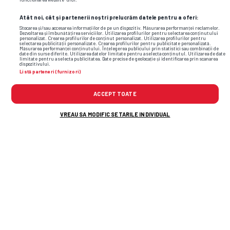
Atât noi, cât și partenerii noștri prelucrăm datele pentru a oferi:
Stocarea și/sau accesarea informațiilor de pe un dispozitiv. Măsurarea performanței reclamelor.
Dezvoltarea și îmbunătățirea serviciilor. Utilizarea profilurilor pentru selectarea conținutului
personalizat. Crearea profilurilor de conținut personalizat. Utilizarea profilurilor pentru
selectarea publicității personalizate. Crearea profilurilor pentru publicitate personalizată.
Măsurarea performanței conținutului. Înțelegerea publicului prin statistici sau combinații de
date din surse diferite. Utilizarea datelor limitate pentru a selecta conținutul. Utilizarea de date
limitate pentru a selecta publicitatea. Date precise de geolocație și identificarea prin scanarea
dispozitivului.
Listă parteneri (furnizori)
ACCEPT TOATE
Foto
14
/19
: Dan Șendrea // Foto: Instagram
VREAU SA MODIFIC SETARILE INDIVIDUAL