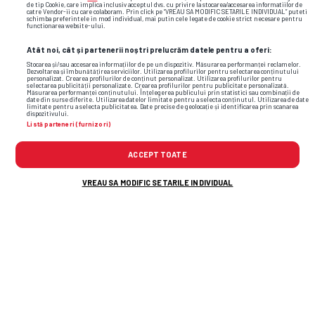
de tip Cookie, care implica inclusiv acceptul dvs. cu privire la stocarea/accesarea informatiilor de
catre Vendor-ii cu care colaboram. Prin click pe “VREAU SA MODIFIC SETARILE INDIVIDUAL” puteti
schimba preferintele in mod individual, mai putin cele legate de cookie strict necesare pentru
functionarea website-ului.
Atât noi, cât și partenerii noștri prelucrăm datele pentru a oferi:
Stocarea și/sau accesarea informațiilor de pe un dispozitiv. Măsurarea performanței reclamelor.
Dezvoltarea și îmbunătățirea serviciilor. Utilizarea profilurilor pentru selectarea conținutului
personalizat. Crearea profilurilor de conținut personalizat. Utilizarea profilurilor pentru
selectarea publicității personalizate. Crearea profilurilor pentru publicitate personalizată.
Măsurarea performanței conținutului. Înțelegerea publicului prin statistici sau combinații de
date din surse diferite. Utilizarea datelor limitate pentru a selecta conținutul. Utilizarea de date
limitate pentru a selecta publicitatea. Date precise de geolocație și identificarea prin scanarea
dispozitivului.
Listă parteneri (furnizori)
ACCEPT TOATE
VREAU SA MODIFIC SETARILE INDIVIDUAL
Foto
10
/19
: Dan Șendrea // Foto: Instagram