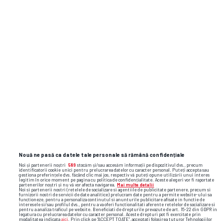
Nouă ne pasă ca datele tale personale să rămână confidențiale
Noi și partenerii noștri
589
stocăm și/sau accesăm informații pe dispozitivul dvs., precum
identificatorii cookie unici pentru prelucrarea datelor cu caracter personal. Puteți accepta sau
gestiona preferințele dvs. făcând clic mai jos, respectiv vă puteți opune utilizării unui interes
legitim în orice moment pe pagina cu politica de confidențialitate. Aceste alegeri vor fi raportate
partenerilor noștri și nu vă vor afecta navigarea.
Mai multe detalii
Noi si partenerii nostri (retelele de socializare si agentiile de publicitate partenere, precum si
furnizorii nostri de servicii de date analitice) prelucram date pentru a permite website-ului sa
functioneze, pentru a personaliza continutul si anunturile publicitare afisate in functie de
interesele si/sau profilul dvs., pentru a va oferi functionalitati aferente retelelor de socializare si
pentru a analiza traficul pe website. Beneficiati de drepturile prevazute de art. 15-22 din GDPR in
legatura cu prelucrarea datelor cu caracter personal. Aceste drepturi pot fi exercitate prin
modalitatea indicata
aici
. Prin click pe “ACCEPT TOATE”, acceptati folosirea tuturor Tehnologiilor