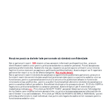
Nouă ne pasă ca datele tale personale să rămână confidențiale
Noi și partenerii noștri
589
stocăm și/sau accesăm informații pe dispozitivul dvs., precum
identificatorii cookie unici pentru prelucrarea datelor cu caracter personal. Puteți accepta sau
gestiona preferințele dvs. făcând clic mai jos, respectiv vă puteți opune utilizării unui interes
legitim în orice moment pe pagina cu politica de confidențialitate. Aceste alegeri vor fi raportate
partenerilor noștri și nu vă vor afecta navigarea.
Mai multe detalii
Noi si partenerii nostri (retelele de socializare si agentiile de publicitate partenere, precum si
furnizorii nostri de servicii de date analitice) prelucram date pentru a permite website-ului sa
functioneze, pentru a personaliza continutul si anunturile publicitare afisate in functie de
interesele si/sau profilul dvs., pentru a va oferi functionalitati aferente retelelor de socializare si
pentru a analiza traficul pe website. Beneficiati de drepturile prevazute de art. 15-22 din GDPR in
legatura cu prelucrarea datelor cu caracter personal. Aceste drepturi pot fi exercitate prin
modalitatea indicata
aici
. Prin click pe “ACCEPT TOATE”, acceptati folosirea tuturor Tehnologiilor
de tip Cookie, care implica inclusiv acceptul dvs. cu privire la stocarea/accesarea informatiilor de
catre Vendor-ii cu care colaboram. Prin click pe “VREAU SA MODIFIC SETARILE INDIVIDUAL” puteti
schimba preferintele in mod individual, mai putin cele legate de cookie strict necesare pentru
functionarea website-ului.
Foto
12
/49