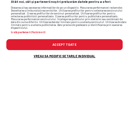
Atât noi, cât și partenerii noștri prelucrăm datele pentru a oferi:
Stocarea și/sau accesarea informațiilor de pe un dispozitiv. Măsurarea performanței reclamelor.
Dezvoltarea și îmbunătățirea serviciilor. Utilizarea profilurilor pentru selectarea conținutului
personalizat. Crearea profilurilor de conținut personalizat. Utilizarea profilurilor pentru
selectarea publicității personalizate. Crearea profilurilor pentru publicitate personalizată.
Măsurarea performanței conținutului. Înțelegerea publicului prin statistici sau combinații de
date din surse diferite. Utilizarea datelor limitate pentru a selecta conținutul. Utilizarea de date
limitate pentru a selecta publicitatea. Date precise de geolocație și identificarea prin scanarea
dispozitivului.
Listă parteneri (furnizori)
ACCEPT TOATE
VREAU SA MODIFIC SETARILE INDIVIDUAL