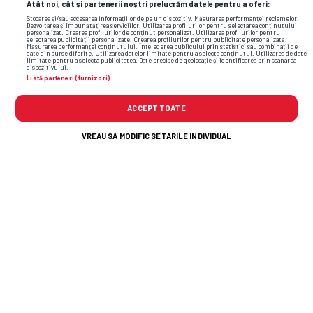
Atât noi, cât și partenerii noștri prelucrăm datele pentru a oferi:
Stocarea și/sau accesarea informațiilor de pe un dispozitiv. Măsurarea performanței reclamelor.
Dezvoltarea și îmbunătățirea serviciilor. Utilizarea profilurilor pentru selectarea conținutului
personalizat. Crearea profilurilor de conținut personalizat. Utilizarea profilurilor pentru
selectarea publicității personalizate. Crearea profilurilor pentru publicitate personalizată.
Măsurarea performanței conținutului. Înțelegerea publicului prin statistici sau combinații de
date din surse diferite. Utilizarea datelor limitate pentru a selecta conținutul. Utilizarea de date
limitate pentru a selecta publicitatea. Date precise de geolocație și identificarea prin scanarea
dispozitivului.
Listă parteneri (furnizori)
ACCEPT TOATE
VREAU SA MODIFIC SETARILE INDIVIDUAL