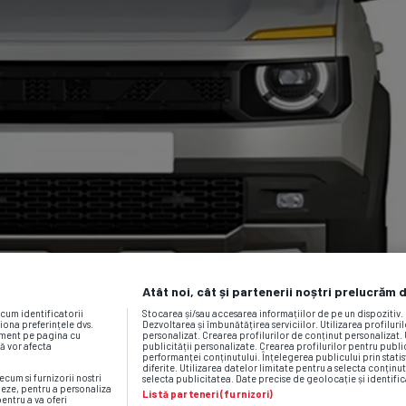
Atât noi, cât și partenerii noștri prelucrăm 
ecum identificatorii
Stocarea și/sau accesarea informațiilor de pe un dispozitiv
iona preferințele dvs.
Dezvoltarea și îmbunătățirea serviciilor. Utilizarea profiluri
moment pe pagina cu
personalizat. Crearea profilurilor de conținut personalizat. 
vă vor afecta
publicității personalizate. Crearea profilurilor pentru publ
performanței conținutului. Înțelegerea publicului prin statis
diferite. Utilizarea datelor limitate pentru a selecta conținut
ecum si furnizorii nostri
selecta publicitatea. Date precise de geolocație și identific
neze, pentru a personaliza
Listă parteneri (furnizori)
pentru a va oferi