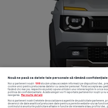
Nouă ne pasă ca datele tale personale să rămână confidențiale
Noi și partenerii noștri
589
stocăm și/sau accesăm informații pe dispozitivul dvs., pr
cookie unici pentru prelucrarea datelor cu caracter personal. Puteți accepta sau gest
făcând clic mai jos, respectiv vă puteți opune utilizării unui interes legitim în orice 
politica de confidențialitate. Aceste alegeri vor fi raportate partenerilor noștri și nu 
navigarea.
Mai multe detalii
Noi si partenerii nostri (retelele de socializare si agentiile de publicitate partenere, pr
de servicii de date analitice) prelucram date pentru a permite website-ului sa functio
continutul si anunturile publicitare afisate in functie de interesele si/sau profilul dvs., 