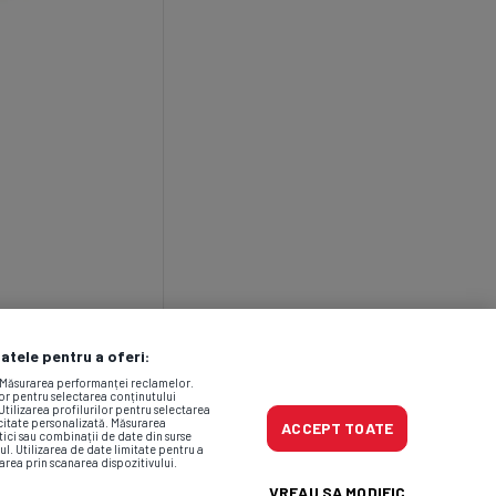
datele pentru a oferi:
. Măsurarea performanței reclamelor.
lor pentru selectarea conținutului
Utilizarea profilurilor pentru selectarea
icitate personalizată. Măsurarea
ACCEPT TOATE
tici sau combinații de date din surse
ul. Utilizarea de date limitate pentru a
area prin scanarea dispozitivului.
VREAU SA MODIFIC