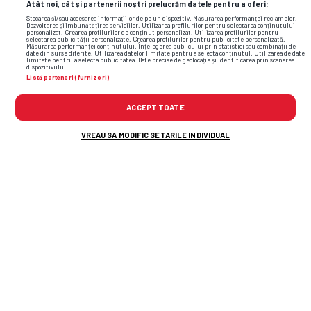
Atât noi, cât și partenerii noștri prelucrăm datele pentru a oferi:
Stocarea și/sau accesarea informațiilor de pe un dispozitiv. Măsurarea performanței reclamelor.
Dezvoltarea și îmbunătățirea serviciilor. Utilizarea profilurilor pentru selectarea conținutului
personalizat. Crearea profilurilor de conținut personalizat. Utilizarea profilurilor pentru
selectarea publicității personalizate. Crearea profilurilor pentru publicitate personalizată.
Măsurarea performanței conținutului. Înțelegerea publicului prin statistici sau combinații de
date din surse diferite. Utilizarea datelor limitate pentru a selecta conținutul. Utilizarea de date
limitate pentru a selecta publicitatea. Date precise de geolocație și identificarea prin scanarea
dispozitivului.
Listă parteneri (furnizori)
ACCEPT TOATE
VREAU SA MODIFIC SETARILE INDIVIDUAL