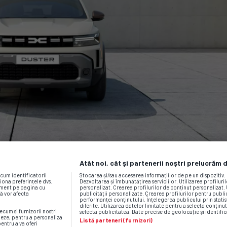
Atât noi, cât și partenerii noștri prelucrăm 
ecum identificatorii
Stocarea și/sau accesarea informațiilor de pe un dispozitiv
iona preferințele dvs.
Dezvoltarea și îmbunătățirea serviciilor. Utilizarea profiluri
moment pe pagina cu
personalizat. Crearea profilurilor de conținut personalizat. 
vă vor afecta
publicității personalizate. Crearea profilurilor pentru publ
performanței conținutului. Înțelegerea publicului prin statis
diferite. Utilizarea datelor limitate pentru a selecta conținut
ecum si furnizorii nostri
selecta publicitatea. Date precise de geolocație și identific
neze, pentru a personaliza
Listă parteneri (furnizori)
pentru a va oferi