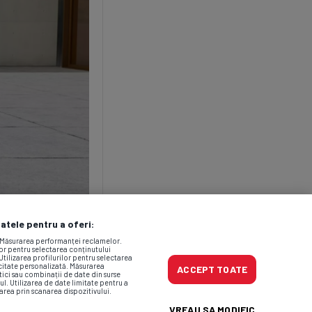
datele pentru a oferi:
. Măsurarea performanței reclamelor.
lor pentru selectarea conținutului
Utilizarea profilurilor pentru selectarea
icitate personalizată. Măsurarea
ACCEPT TOATE
tici sau combinații de date din surse
ul. Utilizarea de date limitate pentru a
area prin scanarea dispozitivului.
VREAU SA MODIFIC