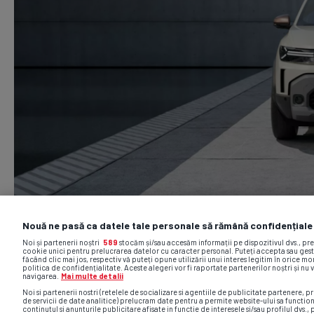
Nouă ne pasă ca datele tale personale să rămână confidențiale
Noi și partenerii noștri
589
stocăm și/sau accesăm informații pe dispozitivul dvs., pr
cookie unici pentru prelucrarea datelor cu caracter personal. Puteți accepta sau gest
făcând clic mai jos, respectiv vă puteți opune utilizării unui interes legitim în orice 
politica de confidențialitate. Aceste alegeri vor fi raportate partenerilor noștri și nu 
navigarea.
Mai multe detalii
Noi si partenerii nostri (retelele de socializare si agentiile de publicitate partenere, pr
de servicii de date analitice) prelucram date pentru a permite website-ului sa functio
continutul si anunturile publicitare afisate in functie de interesele si/sau profilul dvs., 