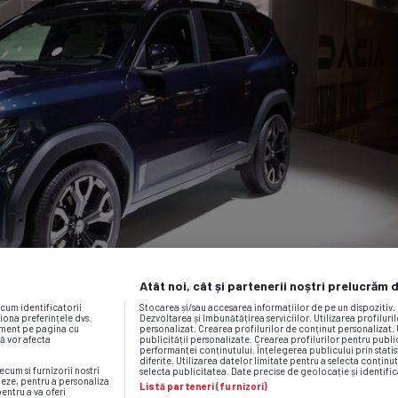
Atât noi, cât și partenerii noștri prelucrăm 
ecum identificatorii
Stocarea și/sau accesarea informațiilor de pe un dispozitiv
iona preferințele dvs.
Dezvoltarea și îmbunătățirea serviciilor. Utilizarea profiluri
moment pe pagina cu
personalizat. Crearea profilurilor de conținut personalizat. 
vă vor afecta
publicității personalizate. Crearea profilurilor pentru publ
performanței conținutului. Înțelegerea publicului prin statis
diferite. Utilizarea datelor limitate pentru a selecta conținut
ecum si furnizorii nostri
selecta publicitatea. Date precise de geolocație și identific
neze, pentru a personaliza
Listă parteneri (furnizori)
pentru a va oferi