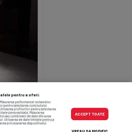
datele pentru a oferi:
. Măsurarea performanței reclamelor.
lor pentru selectarea conținutului
Utilizarea profilurilor pentru selectarea
icitate personalizată. Măsurarea
ACCEPT TOATE
tici sau combinații de date din surse
ul. Utilizarea de date limitate pentru a
area prin scanarea dispozitivului.
VREAU SA MODIFIC