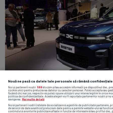
Nouă ne pasă ca datele tale personale să rămână confidențiale
Noi și partenerii noștri
589
stocăm și/sau accesăm informații pe dispozitivul dvs., pr
cookie unici pentru prelucrarea datelor cu caracter personal. Puteți accepta sau gest
făcând clic mai jos, respectiv vă puteți opune utilizării unui interes legitim în orice 
politica de confidențialitate. Aceste alegeri vor fi raportate partenerilor noștri și nu 
navigarea.
Mai multe detalii
Noi si partenerii nostri (retelele de socializare si agentiile de publicitate partenere, pr
de servicii de date analitice) prelucram date pentru a permite website-ului sa functio
continutul si anunturile publicitare afisate in functie de interesele si/sau profilul dvs., 