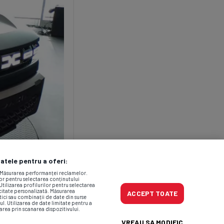
datele pentru a oferi:
. Măsurarea performanței reclamelor.
lor pentru selectarea conținutului
Utilizarea profilurilor pentru selectarea
icitate personalizată. Măsurarea
ACCEPT TOATE
tici sau combinații de date din surse
ul. Utilizarea de date limitate pentru a
area prin scanarea dispozitivului.
VREAU SA MODIFIC