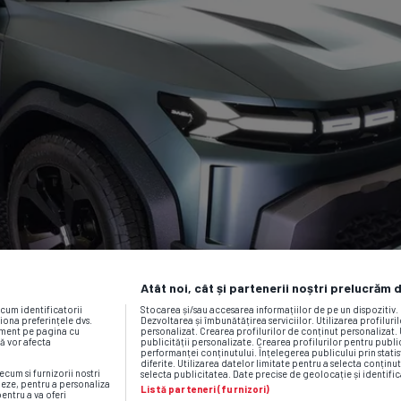
Atât noi, cât și partenerii noștri prelucrăm 
ecum identificatorii
Stocarea și/sau accesarea informațiilor de pe un dispozitiv
iona preferințele dvs.
Dezvoltarea și îmbunătățirea serviciilor. Utilizarea profiluri
moment pe pagina cu
personalizat. Crearea profilurilor de conținut personalizat. 
vă vor afecta
publicității personalizate. Crearea profilurilor pentru publ
performanței conținutului. Înțelegerea publicului prin statis
diferite. Utilizarea datelor limitate pentru a selecta conținut
ecum si furnizorii nostri
selecta publicitatea. Date precise de geolocație și identific
neze, pentru a personaliza
Listă parteneri (furnizori)
pentru a va oferi