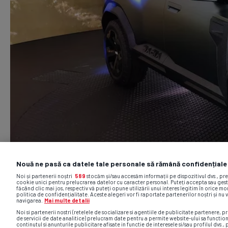
Nouă ne pasă ca datele tale personale să rămână confidențiale
Noi și partenerii noștri
589
stocăm și/sau accesăm informații pe dispozitivul dvs., pr
cookie unici pentru prelucrarea datelor cu caracter personal. Puteți accepta sau gest
făcând clic mai jos, respectiv vă puteți opune utilizării unui interes legitim în orice 
politica de confidențialitate. Aceste alegeri vor fi raportate partenerilor noștri și nu 
navigarea.
Mai multe detalii
Noi si partenerii nostri (retelele de socializare si agentiile de publicitate partenere, pr
de servicii de date analitice) prelucram date pentru a permite website-ului sa functio
continutul si anunturile publicitare afisate in functie de interesele si/sau profilul dvs., 