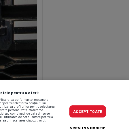
datele pentru a oferi:
. Măsurarea performanței reclamelor.
lor pentru selectarea conținutului
Utilizarea profilurilor pentru selectarea
icitate personalizată. Măsurarea
ACCEPT TOATE
tici sau combinații de date din surse
ul. Utilizarea de date limitate pentru a
area prin scanarea dispozitivului.
VREAU SA MODIFIC