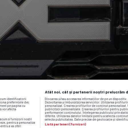
Atât noi, cât și partenerii noștri prelucrăm 
ecum identificatorii
Stocarea și/sau accesarea informațiilor de pe un dispozitiv
iona preferințele dvs.
Dezvoltarea și îmbunătățirea serviciilor. Utilizarea profiluri
moment pe pagina cu
personalizat. Crearea profilurilor de conținut personalizat. 
vă vor afecta
publicității personalizate. Crearea profilurilor pentru publ
performanței conținutului. Înțelegerea publicului prin statis
diferite. Utilizarea datelor limitate pentru a selecta conținut
ecum si furnizorii nostri
selecta publicitatea. Date precise de geolocație și identific
neze, pentru a personaliza
Listă parteneri (furnizori)
pentru a va oferi