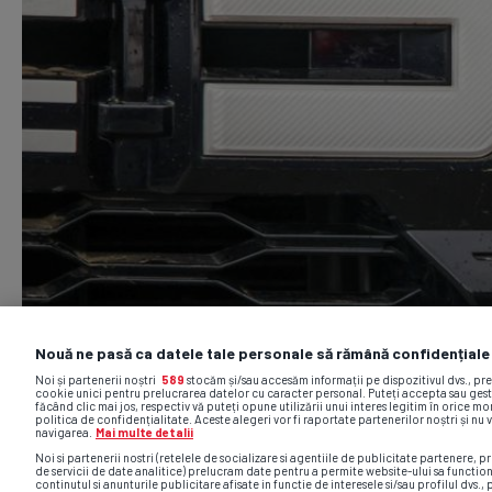
Nouă ne pasă ca datele tale personale să rămână confidențiale
Noi și partenerii noștri
589
stocăm și/sau accesăm informații pe dispozitivul dvs., pr
cookie unici pentru prelucrarea datelor cu caracter personal. Puteți accepta sau gest
făcând clic mai jos, respectiv vă puteți opune utilizării unui interes legitim în orice 
politica de confidențialitate. Aceste alegeri vor fi raportate partenerilor noștri și nu 
navigarea.
Mai multe detalii
Noi si partenerii nostri (retelele de socializare si agentiile de publicitate partenere, pr
de servicii de date analitice) prelucram date pentru a permite website-ului sa functio
continutul si anunturile publicitare afisate in functie de interesele si/sau profilul dvs., 