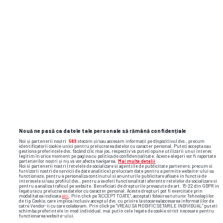
Nouă ne pasă ca datele tale personale să rămână confidențiale
Noi și partenerii noștri
589
stocăm și/sau accesăm informații pe dispozitivul dvs., precum
identificatorii cookie unici pentru prelucrarea datelor cu caracter personal. Puteți accepta sau
gestiona preferințele dvs. făcând clic mai jos, respectiv vă puteți opune utilizării unui interes
legitim în orice moment pe pagina cu politica de confidențialitate. Aceste alegeri vor fi raportate
partenerilor noștri și nu vă vor afecta navigarea.
Mai multe detalii
Noi si partenerii nostri (retelele de socializare si agentiile de publicitate partenere, precum si
furnizorii nostri de servicii de date analitice) prelucram date pentru a permite website-ului sa
functioneze, pentru a personaliza continutul si anunturile publicitare afisate in functie de
interesele si/sau profilul dvs., pentru a va oferi functionalitati aferente retelelor de socializare si
pentru a analiza traficul pe website. Beneficiati de drepturile prevazute de art. 15-22 din GDPR in
legatura cu prelucrarea datelor cu caracter personal. Aceste drepturi pot fi exercitate prin
modalitatea indicata
aici
. Prin click pe “ACCEPT TOATE”, acceptati folosirea tuturor Tehnologiilor
de tip Cookie, care implica inclusiv acceptul dvs. cu privire la stocarea/accesarea informatiilor de
catre Vendor-ii cu care colaboram. Prin click pe “VREAU SA MODIFIC SETARILE INDIVIDUAL” puteti
schimba preferintele in mod individual, mai putin cele legate de cookie strict necesare pentru
functionarea website-ului.