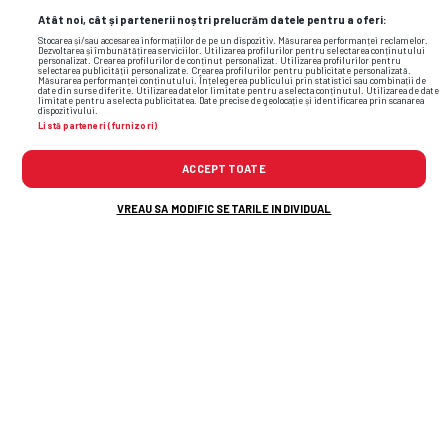
Atât noi, cât și partenerii noștri prelucrăm datele pentru a oferi:
Stocarea și/sau accesarea informațiilor de pe un dispozitiv. Măsurarea performanței reclamelor.
Dezvoltarea și îmbunătățirea serviciilor. Utilizarea profilurilor pentru selectarea conținutului
personalizat. Crearea profilurilor de conținut personalizat. Utilizarea profilurilor pentru
selectarea publicității personalizate. Crearea profilurilor pentru publicitate personalizată.
Măsurarea performanței conținutului. Înțelegerea publicului prin statistici sau combinații de
date din surse diferite. Utilizarea datelor limitate pentru a selecta conținutul. Utilizarea de date
limitate pentru a selecta publicitatea. Date precise de geolocație și identificarea prin scanarea
dispozitivului.
Listă parteneri (furnizori)
Foto
1
/27
ACCEPT TOATE
VREAU SA MODIFIC SETARILE INDIVIDUAL