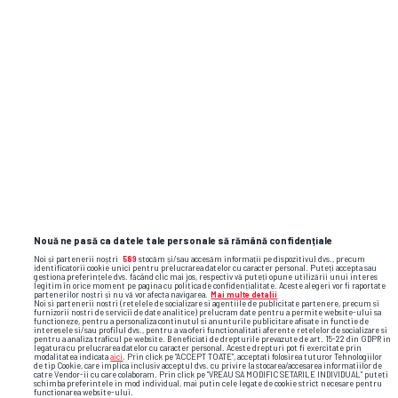
Nouă ne pasă ca datele tale personale să rămână confidențiale
Noi și partenerii noștri
589
stocăm și/sau accesăm informații pe dispozitivul dvs., precum
identificatorii cookie unici pentru prelucrarea datelor cu caracter personal. Puteți accepta sau
gestiona preferințele dvs. făcând clic mai jos, respectiv vă puteți opune utilizării unui interes
legitim în orice moment pe pagina cu politica de confidențialitate. Aceste alegeri vor fi raportate
partenerilor noștri și nu vă vor afecta navigarea.
Mai multe detalii
Noi si partenerii nostri (retelele de socializare si agentiile de publicitate partenere, precum si
furnizorii nostri de servicii de date analitice) prelucram date pentru a permite website-ului sa
functioneze, pentru a personaliza continutul si anunturile publicitare afisate in functie de
interesele si/sau profilul dvs., pentru a va oferi functionalitati aferente retelelor de socializare si
pentru a analiza traficul pe website. Beneficiati de drepturile prevazute de art. 15-22 din GDPR in
legatura cu prelucrarea datelor cu caracter personal. Aceste drepturi pot fi exercitate prin
modalitatea indicata
aici
. Prin click pe “ACCEPT TOATE”, acceptati folosirea tuturor Tehnologiilor
de tip Cookie, care implica inclusiv acceptul dvs. cu privire la stocarea/accesarea informatiilor de
catre Vendor-ii cu care colaboram. Prin click pe “VREAU SA MODIFIC SETARILE INDIVIDUAL” puteti
schimba preferintele in mod individual, mai putin cele legate de cookie strict necesare pentru
functionarea website-ului.