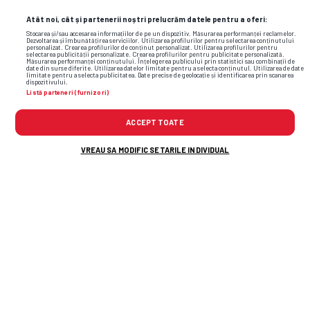
Atât noi, cât și partenerii noștri prelucrăm datele pentru a oferi:
Stocarea și/sau accesarea informațiilor de pe un dispozitiv. Măsurarea performanței reclamelor.
Dezvoltarea și îmbunătățirea serviciilor. Utilizarea profilurilor pentru selectarea conținutului
personalizat. Crearea profilurilor de conținut personalizat. Utilizarea profilurilor pentru
selectarea publicității personalizate. Crearea profilurilor pentru publicitate personalizată.
Măsurarea performanței conținutului. Înțelegerea publicului prin statistici sau combinații de
date din surse diferite. Utilizarea datelor limitate pentru a selecta conținutul. Utilizarea de date
limitate pentru a selecta publicitatea. Date precise de geolocație și identificarea prin scanarea
dispozitivului.
Listă parteneri (furnizori)
ACCEPT TOATE
Foto
18
/27
VREAU SA MODIFIC SETARILE INDIVIDUAL