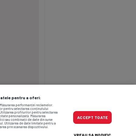
datele pentru a oferi:
. Măsurarea performanței reclamelor.
lor pentru selectarea conținutului
Utilizarea profilurilor pentru selectarea
icitate personalizată. Măsurarea
ACCEPT TOATE
tici sau combinații de date din surse
ul. Utilizarea de date limitate pentru a
area prin scanarea dispozitivului.
VREAU SA MODIFIC