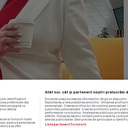
Atât noi, cât și partenerii noștri prelucrăm 
ecum identificatorii
Stocarea și/sau accesarea informațiilor de pe un dispozitiv
iona preferințele dvs.
Dezvoltarea și îmbunătățirea serviciilor. Utilizarea profiluri
moment pe pagina cu
personalizat. Crearea profilurilor de conținut personalizat. 
vă vor afecta
publicității personalizate. Crearea profilurilor pentru publ
performanței conținutului. Înțelegerea publicului prin statis
diferite. Utilizarea datelor limitate pentru a selecta conținut
ecum si furnizorii nostri
selecta publicitatea. Date precise de geolocație și identific
neze, pentru a personaliza
Listă parteneri (furnizori)
pentru a va oferi