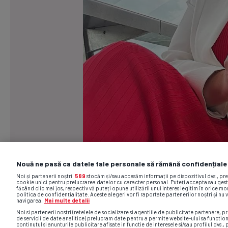
Nouă ne pasă ca datele tale personale să rămână confidențiale
Noi și partenerii noștri
589
stocăm și/sau accesăm informații pe dispozitivul dvs., pr
cookie unici pentru prelucrarea datelor cu caracter personal. Puteți accepta sau gest
făcând clic mai jos, respectiv vă puteți opune utilizării unui interes legitim în orice 
politica de confidențialitate. Aceste alegeri vor fi raportate partenerilor noștri și nu 
navigarea.
Mai multe detalii
Noi si partenerii nostri (retelele de socializare si agentiile de publicitate partenere, pr
de servicii de date analitice) prelucram date pentru a permite website-ului sa functio
continutul si anunturile publicitare afisate in functie de interesele si/sau profilul dvs., 