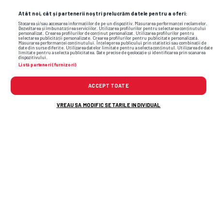
Atât noi, cât și partenerii noștri prelucrăm datele pentru a oferi:
Stocarea și/sau accesarea informațiilor de pe un dispozitiv. Măsurarea performanței reclamelor.
Dezvoltarea și îmbunătățirea serviciilor. Utilizarea profilurilor pentru selectarea conținutului
personalizat. Crearea profilurilor de conținut personalizat. Utilizarea profilurilor pentru
selectarea publicității personalizate. Crearea profilurilor pentru publicitate personalizată.
Măsurarea performanței conținutului. Înțelegerea publicului prin statistici sau combinații de
date din surse diferite. Utilizarea datelor limitate pentru a selecta conținutul. Utilizarea de date
limitate pentru a selecta publicitatea. Date precise de geolocație și identificarea prin scanarea
dispozitivului.
Listă parteneri (furnizori)
ACCEPT TOATE
Foto
16
/36
VREAU SA MODIFIC SETARILE INDIVIDUAL