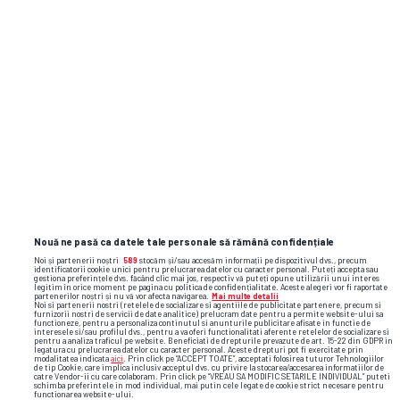
Nouă ne pasă ca datele tale personale să rămână confidențiale
Noi și partenerii noștri
589
stocăm și/sau accesăm informații pe dispozitivul dvs., precum
identificatorii cookie unici pentru prelucrarea datelor cu caracter personal. Puteți accepta sau
gestiona preferințele dvs. făcând clic mai jos, respectiv vă puteți opune utilizării unui interes
legitim în orice moment pe pagina cu politica de confidențialitate. Aceste alegeri vor fi raportate
partenerilor noștri și nu vă vor afecta navigarea.
Mai multe detalii
Noi si partenerii nostri (retelele de socializare si agentiile de publicitate partenere, precum si
furnizorii nostri de servicii de date analitice) prelucram date pentru a permite website-ului sa
functioneze, pentru a personaliza continutul si anunturile publicitare afisate in functie de
interesele si/sau profilul dvs., pentru a va oferi functionalitati aferente retelelor de socializare si
pentru a analiza traficul pe website. Beneficiati de drepturile prevazute de art. 15-22 din GDPR in
legatura cu prelucrarea datelor cu caracter personal. Aceste drepturi pot fi exercitate prin
modalitatea indicata
aici
. Prin click pe “ACCEPT TOATE”, acceptati folosirea tuturor Tehnologiilor
de tip Cookie, care implica inclusiv acceptul dvs. cu privire la stocarea/accesarea informatiilor de
catre Vendor-ii cu care colaboram. Prin click pe “VREAU SA MODIFIC SETARILE INDIVIDUAL” puteti
schimba preferintele in mod individual, mai putin cele legate de cookie strict necesare pentru
functionarea website-ului.