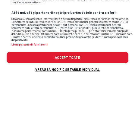
functionarea website-ului.
Atât noi, cât și partenerii noștri prelucrăm datele pentru a oferi:
Stocarea și/sau accesarea informațiilor de pe un dispozitiv. Măsurarea performanței reclamelor.
Dezvoltarea și îmbunătățirea serviciilor. Utilizarea profilurilor pentru selectarea conținutului
personalizat. Crearea profilurilor de conținut personalizat. Utilizarea profilurilor pentru
selectarea publicității personalizate. Crearea profilurilor pentru publicitate personalizată.
Măsurarea performanței conținutului. Înțelegerea publicului prin statistici sau combinații de
date din surse diferite. Utilizarea datelor limitate pentru a selecta conținutul. Utilizarea de date
limitate pentru a selecta publicitatea. Date precise de geolocație și identificarea prin scanarea
dispozitivului.
Listă parteneri (furnizori)
ACCEPT TOATE
Foto
36
/36
VREAU SA MODIFIC SETARILE INDIVIDUAL