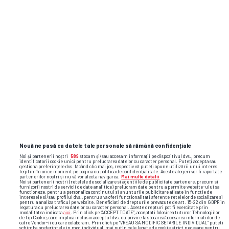
Nouă ne pasă ca datele tale personale să rămână confidențiale
Noi și partenerii noștri
589
stocăm și/sau accesăm informații pe dispozitivul dvs., precum
identificatorii cookie unici pentru prelucrarea datelor cu caracter personal. Puteți accepta sau
gestiona preferințele dvs. făcând clic mai jos, respectiv vă puteți opune utilizării unui interes
legitim în orice moment pe pagina cu politica de confidențialitate. Aceste alegeri vor fi raportate
partenerilor noștri și nu vă vor afecta navigarea.
Mai multe detalii
Noi si partenerii nostri (retelele de socializare si agentiile de publicitate partenere, precum si
furnizorii nostri de servicii de date analitice) prelucram date pentru a permite website-ului sa
functioneze, pentru a personaliza continutul si anunturile publicitare afisate in functie de
interesele si/sau profilul dvs., pentru a va oferi functionalitati aferente retelelor de socializare si
pentru a analiza traficul pe website. Beneficiati de drepturile prevazute de art. 15-22 din GDPR in
legatura cu prelucrarea datelor cu caracter personal. Aceste drepturi pot fi exercitate prin
modalitatea indicata
aici
. Prin click pe “ACCEPT TOATE”, acceptati folosirea tuturor Tehnologiilor
de tip Cookie, care implica inclusiv acceptul dvs. cu privire la stocarea/accesarea informatiilor de
catre Vendor-ii cu care colaboram. Prin click pe “VREAU SA MODIFIC SETARILE INDIVIDUAL” puteti
schimba preferintele in mod individual, mai putin cele legate de cookie strict necesare pentru