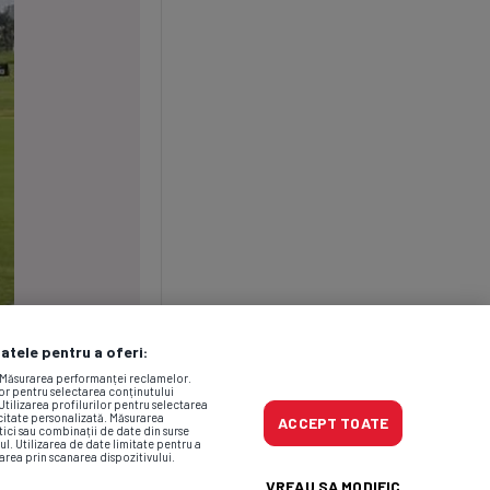
datele pentru a oferi:
. Măsurarea performanței reclamelor.
lor pentru selectarea conținutului
Utilizarea profilurilor pentru selectarea
icitate personalizată. Măsurarea
ACCEPT TOATE
tici sau combinații de date din surse
ul. Utilizarea de date limitate pentru a
area prin scanarea dispozitivului.
VREAU SA MODIFIC