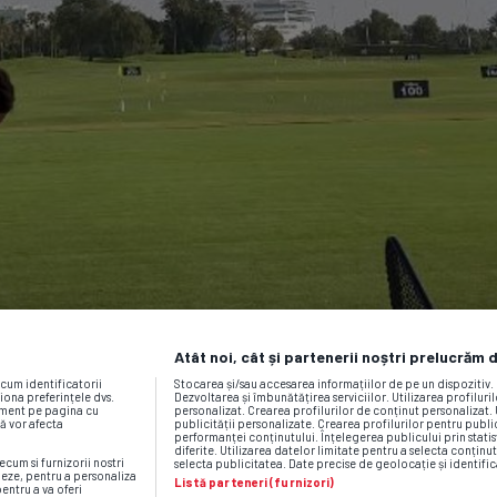
Atât noi, cât și partenerii noștri prelucrăm 
ecum identificatorii
Stocarea și/sau accesarea informațiilor de pe un dispozitiv
iona preferințele dvs.
Dezvoltarea și îmbunătățirea serviciilor. Utilizarea profiluri
moment pe pagina cu
personalizat. Crearea profilurilor de conținut personalizat. 
vă vor afecta
publicității personalizate. Crearea profilurilor pentru publ
performanței conținutului. Înțelegerea publicului prin statis
diferite. Utilizarea datelor limitate pentru a selecta conținut
ecum si furnizorii nostri
selecta publicitatea. Date precise de geolocație și identific
neze, pentru a personaliza
Listă parteneri (furnizori)
pentru a va oferi