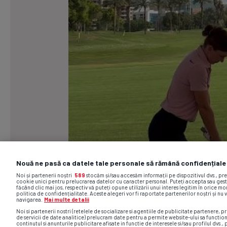
Nouă ne pasă ca datele tale personale să rămână confidențiale
Noi și partenerii noștri
589
stocăm și/sau accesăm informații pe dispozitivul dvs., pr
cookie unici pentru prelucrarea datelor cu caracter personal. Puteți accepta sau gest
făcând clic mai jos, respectiv vă puteți opune utilizării unui interes legitim în orice 
politica de confidențialitate. Aceste alegeri vor fi raportate partenerilor noștri și nu 
navigarea.
Mai multe detalii
Noi si partenerii nostri (retelele de socializare si agentiile de publicitate partenere, pr
de servicii de date analitice) prelucram date pentru a permite website-ului sa functio
continutul si anunturile publicitare afisate in functie de interesele si/sau profilul dvs., 