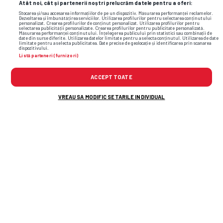
Atât noi, cât și partenerii noștri prelucrăm datele pentru a oferi:
Stocarea și/sau accesarea informațiilor de pe un dispozitiv. Măsurarea performanței reclamelor.
Dezvoltarea și îmbunătățirea serviciilor. Utilizarea profilurilor pentru selectarea conținutului
personalizat. Crearea profilurilor de conținut personalizat. Utilizarea profilurilor pentru
selectarea publicității personalizate. Crearea profilurilor pentru publicitate personalizată.
Măsurarea performanței conținutului. Înțelegerea publicului prin statistici sau combinații de
date din surse diferite. Utilizarea datelor limitate pentru a selecta conținutul. Utilizarea de date
limitate pentru a selecta publicitatea. Date precise de geolocație și identificarea prin scanarea
dispozitivului.
Listă parteneri (furnizori)
ACCEPT TOATE
VREAU SA MODIFIC SETARILE INDIVIDUAL