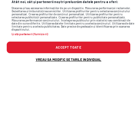
Atât noi, cât și partenerii noștri prelucrăm datele pentru a oferi:
Stocarea și/sau accesarea informațiilor de pe un dispozitiv. Măsurarea performanței reclamelor.
Dezvoltarea și îmbunătățirea serviciilor. Utilizarea profilurilor pentru selectarea conținutului
personalizat. Crearea profilurilor de conținut personalizat. Utilizarea profilurilor pentru
selectarea publicității personalizate. Crearea profilurilor pentru publicitate personalizată.
Măsurarea performanței conținutului. Înțelegerea publicului prin statistici sau combinații de
date din surse diferite. Utilizarea datelor limitate pentru a selecta conținutul. Utilizarea de date
limitate pentru a selecta publicitatea. Date precise de geolocație și identificarea prin scanarea
dispozitivului.
Listă parteneri (furnizori)
ACCEPT TOATE
VREAU SA MODIFIC SETARILE INDIVIDUAL