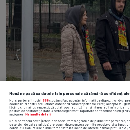
Nouă ne pasă ca datele tale personale să rămână confidențiale
Noi și partenerii noștri
589
stocăm și/sau accesăm informații pe dispozitivul dvs., pr
cookie unici pentru prelucrarea datelor cu caracter personal. Puteți accepta sau gest
făcând clic mai jos, respectiv vă puteți opune utilizării unui interes legitim în orice 
politica de confidențialitate. Aceste alegeri vor fi raportate partenerilor noștri și nu 
navigarea.
Mai multe detalii
Noi si partenerii nostri (retelele de socializare si agentiile de publicitate partenere, pr
de servicii de date analitice) prelucram date pentru a permite website-ului sa functio
continutul si anunturile publicitare afisate in functie de interesele si/sau profilul dvs., 