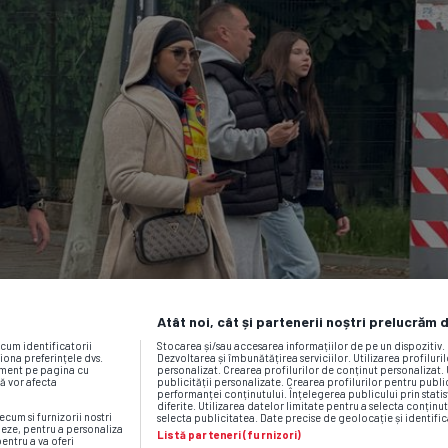
Atât noi, cât și partenerii noștri prelucrăm 
ecum identificatorii
Stocarea și/sau accesarea informațiilor de pe un dispozitiv
iona preferințele dvs.
Dezvoltarea și îmbunătățirea serviciilor. Utilizarea profiluri
moment pe pagina cu
personalizat. Crearea profilurilor de conținut personalizat. 
vă vor afecta
publicității personalizate. Crearea profilurilor pentru publ
performanței conținutului. Înțelegerea publicului prin statis
diferite. Utilizarea datelor limitate pentru a selecta conținut
ecum si furnizorii nostri
selecta publicitatea. Date precise de geolocație și identific
neze, pentru a personaliza
Listă parteneri (furnizori)
pentru a va oferi