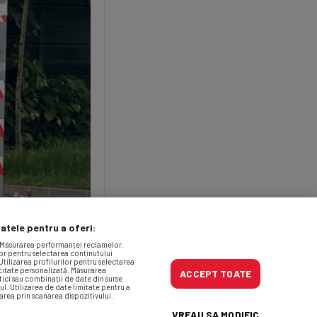
datele pentru a oferi:
. Măsurarea performanței reclamelor.
lor pentru selectarea conținutului
Utilizarea profilurilor pentru selectarea
icitate personalizată. Măsurarea
ACCEPT TOATE
tici sau combinații de date din surse
ul. Utilizarea de date limitate pentru a
area prin scanarea dispozitivului.
VREAU SA MODIFIC