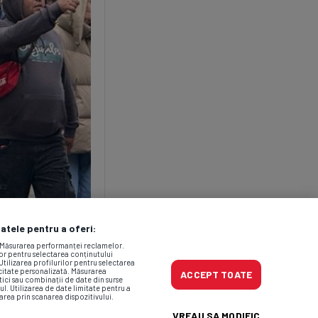
datele pentru a oferi:
. Măsurarea performanței reclamelor.
lor pentru selectarea conținutului
Utilizarea profilurilor pentru selectarea
icitate personalizată. Măsurarea
ACCEPT TOATE
tici sau combinații de date din surse
ul. Utilizarea de date limitate pentru a
area prin scanarea dispozitivului.
VREAU SA MODIFIC