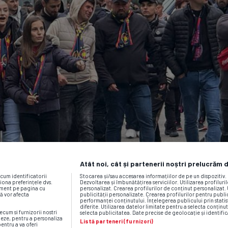
Atât noi, cât și partenerii noștri prelucrăm 
ecum identificatorii
Stocarea și/sau accesarea informațiilor de pe un dispozitiv
iona preferințele dvs.
Dezvoltarea și îmbunătățirea serviciilor. Utilizarea profiluri
moment pe pagina cu
personalizat. Crearea profilurilor de conținut personalizat. 
vă vor afecta
publicității personalizate. Crearea profilurilor pentru publ
performanței conținutului. Înțelegerea publicului prin statis
diferite. Utilizarea datelor limitate pentru a selecta conținut
ecum si furnizorii nostri
selecta publicitatea. Date precise de geolocație și identific
neze, pentru a personaliza
Listă parteneri (furnizori)
pentru a va oferi