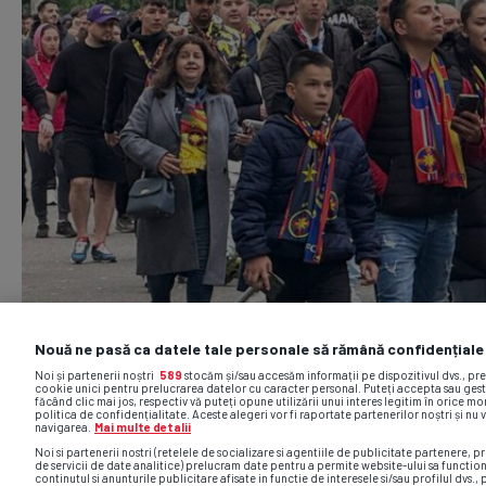
Nouă ne pasă ca datele tale personale să rămână confidențiale
Noi și partenerii noștri
589
stocăm și/sau accesăm informații pe dispozitivul dvs., pr
cookie unici pentru prelucrarea datelor cu caracter personal. Puteți accepta sau gest
făcând clic mai jos, respectiv vă puteți opune utilizării unui interes legitim în orice 
politica de confidențialitate. Aceste alegeri vor fi raportate partenerilor noștri și nu 
navigarea.
Mai multe detalii
Noi si partenerii nostri (retelele de socializare si agentiile de publicitate partenere, pr
de servicii de date analitice) prelucram date pentru a permite website-ului sa functio
continutul si anunturile publicitare afisate in functie de interesele si/sau profilul dvs., 