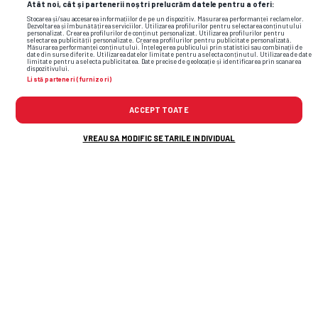
Atât noi, cât și partenerii noștri prelucrăm datele pentru a oferi:
Stocarea și/sau accesarea informațiilor de pe un dispozitiv. Măsurarea performanței reclamelor.
Dezvoltarea și îmbunătățirea serviciilor. Utilizarea profilurilor pentru selectarea conținutului
personalizat. Crearea profilurilor de conținut personalizat. Utilizarea profilurilor pentru
selectarea publicității personalizate. Crearea profilurilor pentru publicitate personalizată.
Măsurarea performanței conținutului. Înțelegerea publicului prin statistici sau combinații de
date din surse diferite. Utilizarea datelor limitate pentru a selecta conținutul. Utilizarea de date
limitate pentru a selecta publicitatea. Date precise de geolocație și identificarea prin scanarea
dispozitivului.
Listă parteneri (furnizori)
ACCEPT TOATE
VREAU SA MODIFIC SETARILE INDIVIDUAL