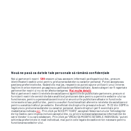
Nouă ne pasă ca datele tale personale să rămână confidențiale
Noi și partenerii noștri
589
stocăm și/sau accesăm informații pe dispozitivul dvs., precum
identificatorii cookie unici pentru prelucrarea datelor cu caracter personal. Puteți accepta sau
gestiona preferințele dvs. făcând clic mai jos, respectiv vă puteți opune utilizării unui interes
legitim în orice moment pe pagina cu politica de confidențialitate. Aceste alegeri vor fi raportate
partenerilor noștri și nu vă vor afecta navigarea.
Mai multe detalii
Noi si partenerii nostri (retelele de socializare si agentiile de publicitate partenere, precum si
furnizorii nostri de servicii de date analitice) prelucram date pentru a permite website-ului sa
functioneze, pentru a personaliza continutul si anunturile publicitare afisate in functie de
interesele si/sau profilul dvs., pentru a va oferi functionalitati aferente retelelor de socializare si
pentru a analiza traficul pe website. Beneficiati de drepturile prevazute de art. 15-22 din GDPR in
legatura cu prelucrarea datelor cu caracter personal. Aceste drepturi pot fi exercitate prin
Foto
23
/49
modalitatea indicata
aici
. Prin click pe “ACCEPT TOATE”, acceptati folosirea tuturor Tehnologiilor
de tip Cookie, care implica inclusiv acceptul dvs. cu privire la stocarea/accesarea informatiilor de
catre Vendor-ii cu care colaboram. Prin click pe “VREAU SA MODIFIC SETARILE INDIVIDUAL” puteti
schimba preferintele in mod individual, mai putin cele legate de cookie strict necesare pentru
functionarea website-ului.