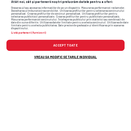
Atât noi, cât și partenerii noștri prelucrăm datele pentru a oferi:
Stocarea și/sau accesarea informațiilor de pe un dispozitiv. Măsurarea performanței reclamelor.
Dezvoltarea și îmbunătățirea serviciilor. Utilizarea profilurilor pentru selectarea conținutului
personalizat. Crearea profilurilor de conținut personalizat. Utilizarea profilurilor pentru
selectarea publicității personalizate. Crearea profilurilor pentru publicitate personalizată.
Măsurarea performanței conținutului. Înțelegerea publicului prin statistici sau combinații de
date din surse diferite. Utilizarea datelor limitate pentru a selecta conținutul. Utilizarea de date
limitate pentru a selecta publicitatea. Date precise de geolocație și identificarea prin scanarea
dispozitivului.
Listă parteneri (furnizori)
ACCEPT TOATE
VREAU SA MODIFIC SETARILE INDIVIDUAL